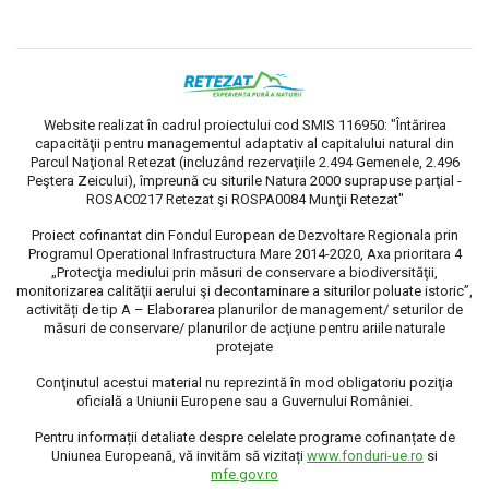
Website realizat în cadrul proiectului cod SMIS 116950: "Întărirea
capacităţii pentru managementul adaptativ al capitalului natural din
Parcul Naţional Retezat (incluzând rezervaţiile 2.494 Gemenele, 2.496
Peştera Zeicului), împreună cu siturile Natura 2000 suprapuse parţial -
ROSAC0217 Retezat şi ROSPA0084 Munţii Retezat"
Proiect cofinantat din Fondul European de Dezvoltare Regionala prin
Programul Operational Infrastructura Mare 2014-2020, Axa prioritara 4
„Protecţia mediului prin măsuri de conservare a biodiversităţii,
monitorizarea calităţii aerului şi decontaminare a siturilor poluate istoric”,
activități de tip A – Elaborarea planurilor de management/ seturilor de
măsuri de conservare/ planurilor de acţiune pentru ariile naturale
protejate
Conţinutul acestui material nu reprezintă în mod obligatoriu poziţia
oficială a Uniunii Europene sau a Guvernului României.
Pentru informații detaliate despre celelate programe cofinanțate de
Uniunea Europeană, vă invităm să vizitați
www.fonduri-ue.ro
si
mfe.gov.ro