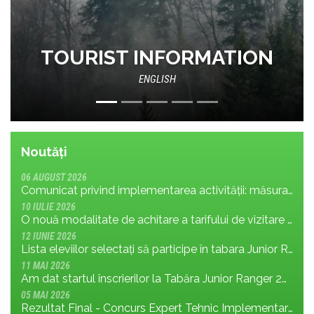
Bilet de vizitare Parcul
Național Retezat
Noutăți
06 AUGUST 2026
Comunicat privind implementarea activității: măsura MR.8.1.4 din planul de management; cu privire la tronsonul de drum cuprins între Baraj Gura Apelor și Cabana Rotunda
10 IULIE 2026
O nouă modalitate de achitare a tarifului de vizitare în Parcul Național Retezat
12 IUNIE 2026
Lista eleviilor selectați să participe în tabara Junior Ranger 2026
11 MAI 2026
Am dat startul înscrierilor la Tabăra Junior Ranger 2026 – Oameni conectați prin natură – tineri și comunități pentru viitorul Parcului Național Retezat
05 MAI 2026
Rezultat Final - Concurs Expert Tehnic Implementare 3 05.05.2026