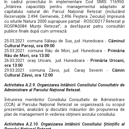
în cadrul proiectului în implementare Cod SMIS 116950:
„Întărirea capacității pentru managementul adaptativ al
capitalului natural din Parcul Național Retezat (incluzând
Rezervațiile 2.494 Gemenele, 2.496 Peștera Zeicului) împreună
cu siturile Natura 2000 suprapuse parțial - ROSCI0217 Retezat și
ROSPA0084 Munții Retezat”, a desfășurat patru consultări
publice finale după cum urmează:
25.03.2021: comuna Sălașu de Sus, jud. Hunedoara -
Căminul
Cultural Paroși, ora 09:00
25.03.2021: comuna Râu de Mori, jud. Hunedoara -
Primăria
Râu de Mori, ora 13:00
26.03.2021: oraș Uricani, jud. Hunedoara -
Primăria Uricani,
ora 13:00
29.03.2021: comuna Zăvoi, jud. Caraș Severin -
Cămin
Cultural Zăvoi, ora 12:00
Activitatea A.2.9. Organizarea întâlnirii Consiliului Consultativ de
Administrare al Parcului Național Retezat.
Întrunirea membrilor Consiliului Consultativ de Administrare
(CCA) al Parcului Național Retezat se organizează cu scopul
prezentării, analizării și discutării măsurilor din propunerea de
plan de management în vederea obținerii avizului consiliului.
Activitatea A.2.10. Organizarea întâlnirii Consiliului Științific al