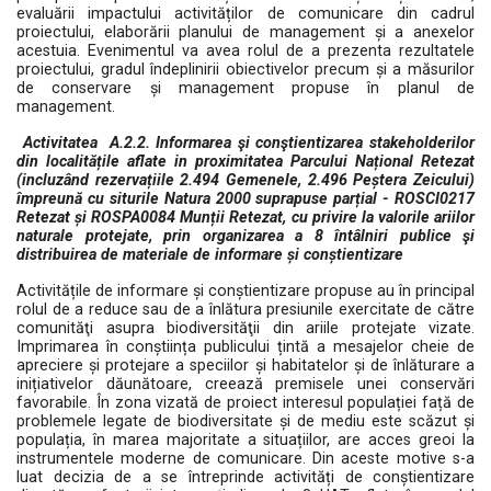
evaluării impactului activităților de comunicare din cadrul
proiectului, elaborării planului de management și a anexelor
acestuia. Evenimentul va avea rolul de a prezenta rezultatele
proiectului, gradul îndeplinirii obiectivelor precum și a măsurilor
de conservare și management propuse în planul de
management.
Activitatea A.2.2. Informarea şi conştientizarea stakeholderilor
din localitățile aflate in proximitatea Parcului Național Retezat
(incluzând rezervațiile 2.494 Gemenele, 2.496 Peștera Zeicului)
împreună cu siturile Natura 2000 suprapuse parțial - ROSCI0217
Retezat și ROSPA0084 Munții Retezat, cu privire la valorile ariilor
naturale protejate, prin organizarea a 8 întâlniri publice şi
distribuirea de materiale de informare și conștientizare
Activitățile de informare și conștientizare propuse au în principal
rolul de a reduce sau de a înlătura presiunile exercitate de către
comunităţi asupra biodiversităţii din ariile protejate vizate.
Imprimarea în conștiința publicului țintă a mesajelor cheie de
apreciere și protejare a speciilor și habitatelor și de înlăturare a
inițiativelor dăunătoare, creează premisele unei conservări
favorabile. În zona vizată de proiect interesul populației față de
problemele legate de biodiversitate și de mediu este scăzut și
populația, în marea majoritate a situațiilor, are acces greoi la
instrumentele moderne de comunicare. Din aceste motive s-a
luat decizia de a se întreprinde activități de conștientizare