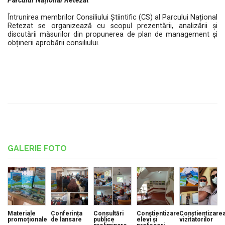
Parcului Național Retezat
Întrunirea membrilor Consiliului Știintific (CS) al Parcului Național
Retezat se organizează cu scopul prezentării, analizării și
discutării măsurilor din propunerea de plan de management și
obținerii aprobării consiliului.
GALERIE FOTO
Materiale
Conferința
Consultări
Conștientizare
Conștientizare
promoționale
de lansare
publice
elevi și
vizitatorilor