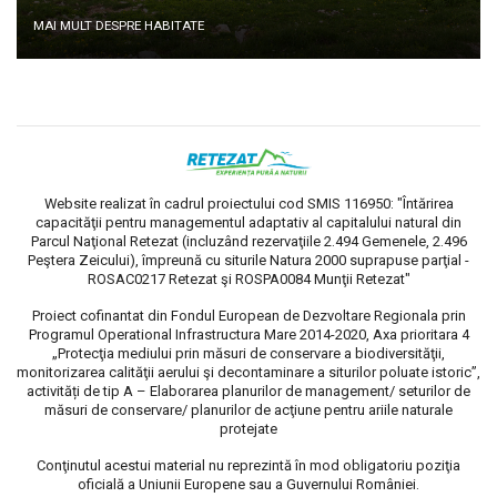
MAI MULT DESPRE HABITATE
Website realizat în cadrul proiectului cod SMIS 116950: "Întărirea
capacităţii pentru managementul adaptativ al capitalului natural din
Parcul Naţional Retezat (incluzând rezervaţiile 2.494 Gemenele, 2.496
Peştera Zeicului), împreună cu siturile Natura 2000 suprapuse parţial -
ROSAC0217 Retezat şi ROSPA0084 Munţii Retezat"
Proiect cofinantat din Fondul European de Dezvoltare Regionala prin
Programul Operational Infrastructura Mare 2014-2020, Axa prioritara 4
„Protecţia mediului prin măsuri de conservare a biodiversităţii,
monitorizarea calităţii aerului şi decontaminare a siturilor poluate istoric”,
activități de tip A – Elaborarea planurilor de management/ seturilor de
măsuri de conservare/ planurilor de acţiune pentru ariile naturale
protejate
Conţinutul acestui material nu reprezintă în mod obligatoriu poziţia
oficială a Uniunii Europene sau a Guvernului României.