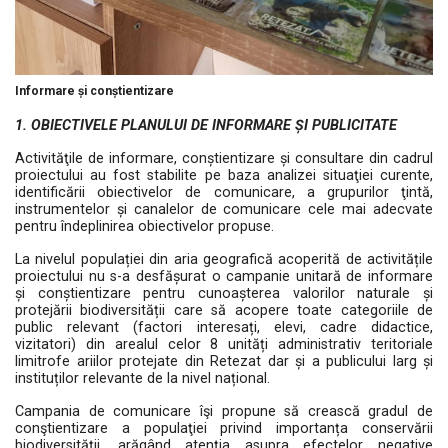
Informare și conștientizare
1. OBIECTIVELE PLANULUI DE INFORMARE ȘI PUBLICITATE
Activităţile de informare, conștientizare și consultare din cadrul
proiectului au fost stabilite pe baza analizei situaţiei curente,
identificării obiectivelor de comunicare, a grupurilor ţintă,
instrumentelor și canalelor de comunicare cele mai adecvate
pentru îndeplinirea obiectivelor propuse.
La nivelul populației din aria geografică acoperită de activitățile
proiectului nu s-a desfășurat o campanie unitară de informare
și conștientizare pentru cunoașterea valorilor naturale și
protejării biodiversității care să acopere toate categoriile de
public relevant (factori interesați, elevi, cadre didactice,
vizitatori) din arealul celor 8 unități administrativ teritoriale
limitrofe ariilor protejate din Retezat dar și a publicului larg și
instituților relevante de la nivel național
.
Campania de comunicare îşi propune să crească gradul de
conştientizare a populaţiei privind importanța conservării
biodiversității, arăgând atenția asupra efectelor negative