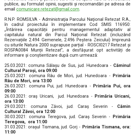
publice, au formulat opinii, sugestii și recomandări pe adresa de
email
comunicare.retezat@gmail.com
.
R.N.P. ROMSILVA - Administraţia Parcului Naţional Retezat R.A.,
în cadrul proiectului în implementare Cod SMIS 116950:
„Întărirea capacității pentru managementul adaptativ al
capitalului natural din Parcul Național Retezat (incluzând
Rezervațiile 2.494 Gemenele, 2.496 Peștera Zeicului) împreună
cu siturile Natura 2000 suprapuse parțial - ROSCI0217 Retezat și
ROSPA0084 Munții Retezat”, a desfășurat opt activități de
informare și conștientizare după cum urmează:
25.03.2021: comuna Sălașu de Sus, jud. Hunedoara -
Căminul
Cultural Paroși, ora 09:00
25.03.2021: comuna Râu de Mori, jud. Hunedoara -
Primăria
Râu de Mori, ora 13:00
26.03.2021: comuna Pui, jud. Hunedoara -
Primăria Pui, ora
09:00
26.03.2021: oraș Uricani, jud. Hunedoara -
Primăria Uricani,
ora 13:00
29.03.2021: comuna Zăvoi, jud. Caraș Severin -
Cămin
Cultural Zăvoi, ora 12:00
30.03.2021: comuna Teregova, jud. Caraș Severin -
Primăria
Teregova, ora 11:00
31.03.2021: orașul Tismana, jud. Gorj -
Primăria Tismana, ora:
11:00