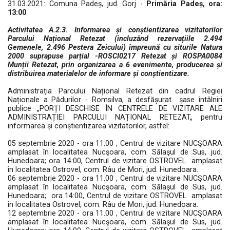
31.03.2021: Comuna Padeș, jud. Gorj -
Primăria Padeș, ora:
13:00
Activitatea A.2.3. Informarea și conștientizarea vizitatorilor
Parcului Național Retezat (incluzând rezervațiile 2.494
Gemenele, 2.496 Pestera Zeicului) împreună cu siturile Natura
2000 suprapuse parțial -ROSCI0217 Retezat și ROSPA0084
Munții Retezat, prin organizarea a 6 evenimente, producerea și
distribuirea materialelor de informare și conștientizare.
Administrația Parcului Național Retezat din cadrul Regiei
Naționale a Pădurilor - Romsilva, a desfășurat șase întâlniri
publice „PORȚI DESCHISE ÎN CENTRELE DE VIZITARE ALE
ADMINISTRAȚIEI PARCULUI NAȚIONAL RETEZAT„ pentru
informarea și conștientizarea vizitatorilor, astfel:
05 septembrie 2020 - ora 11.00 , Centrul de vizitare NUCŞOARA
amplasat în localitatea Nucşoara, com. Sălaşul de Sus, jud.
Hunedoara; ora 14:00, Centrul de vizitare OSTROVEL amplasat
în localitatea Ostrovel, com. Râu de Mori, jud. Hunedoara.
06 septembrie 2020 - ora 11.00 , Centrul de vizitare NUCŞOARA
amplasat în localitatea Nucşoara, com. Sălaşul de Sus, jud.
Hunedoara; ora 14:00, Centrul de vizitare OSTROVEL amplasat
în localitatea Ostrovel, com. Râu de Mori, jud. Hunedoara.
12 septembrie 2020 - ora 11.00 , Centrul de vizitare NUCŞOARA
amplasat în localitatea Nucşoara, com. Sălaşul de Sus, jud.