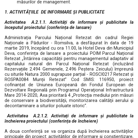
măsurilor de management.
1. ACTIVITĂȚIILE DE INFORMARE ȘI PUBLICITATE
Activitatea A.2.1.1. Activități de informare și publicitate la
începutul proiectului (conferința de lansare)
Administrația Parcului Național Retezat din cadrul Regiei
Naționale a Pădurilor - Romsilva, a desfășurat în data de 19
martie 2019, începând cu ora 11.00, la Hotel Deva din Municipiul
Deva, conferința de lansare a proiectului POIM Parcul Național
Retezat „Întărirea capacității pentru managementul adaptativ al
capitalului natural din Parcul Național Retezat (incluzând
Rezervațiile 2.494 Gemenele, 2.496 Peștera Zeicului) împreună
cu siturile Natura 2000 suprapuse parțial - ROSCI0217 Retezat și
ROSPA0084 Munții Retezat” Cod SMIS: 116950, proiect
cofinanțat de Uniunea Europeană din Fondul European de
Dezvoltare Regională prin Programul Operaţional Infrastructură
Mare 2014-2020, Axa prioritară 4 „Protecţia mediului prin măsuri
de conservare a biodiversităţii, monitorizarea calităţii aerului şi
decontaminare a siturilor poluate istoric”.
Activitatea A.2.1.2. Activitați de informare și publicitate la
încheierea proiectului (conferința de încheiere)
A doua conferință se va organiza după încheierea activităților
principale din proiect: activităților de informare și conștientizare,