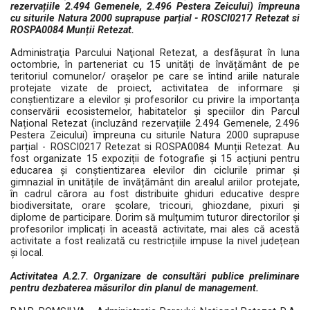
rezervațiile 2.494 Gemenele, 2.496 Pestera Zeicului) împreuna
cu siturile Natura 2000 suprapuse parțial - ROSCI0217 Retezat si
ROSPA0084 Munții Retezat.
Administraţia Parcului Naţional Retezat, a desfășurat în luna
octombrie, în parteneriat cu 15 unități de învățământ de pe
teritoriul comunelor/ orașelor pe care se întind ariile naturale
protejate vizate de proiect, activitatea de informare și
conștientizare a elevilor și profesorilor cu privire la importanța
conservării ecosistemelor, habitatelor și speciilor din Parcul
Național Retezat (incluzând rezervațiile 2.494 Gemenele, 2.496
Pestera Zeicului) împreuna cu siturile Natura 2000 suprapuse
parțial - ROSCI0217 Retezat si ROSPA0084 Munții Retezat. Au
fost organizate 15 expoziții de fotografie și 15 acțiuni pentru
educarea și conștientizarea elevilor din ciclurile primar și
gimnazial în unitățile de învățământ din arealul ariilor protejate,
în cadrul cărora au fost distribuite ghiduri educative despre
biodiversitate, orare școlare, tricouri, ghiozdane, pixuri și
diplome de participare. Dorim să mulțumim tuturor directorilor și
profesorilor implicați în această activitate, mai ales că acestă
activitate a fost realizată cu restricțiile impuse la nivel județean
și local.
Activitatea A.2.7. Organizare de consultări publice preliminare
pentru dezbaterea măsurilor din planul de management.