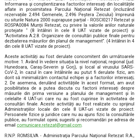
Informarea şi conştientizarea factorilor interesați din localitățile
aflate in proximitatea Parcului Național Retezat (incluzând
rezervațiile 2.494 Gemenele, 2.496 Peștera Zeicului) împreună
cu siturile Natura 2000 suprapuse parțial - ROSCI0217 Retezat și
ROSPA0084 Munții Retezat, cu privire la valorile ariilor naturale
protejate " (8 întâlniri în cele 8 UAT vizate de proiect) și
“Activitatea A.2.8. Organizare de consultări publice finale pentru
dezbaterea măsurilor din planul de management”. (4 întâlniri în 4
din cele 8 UAT vizate de proiect).
Aceste activități au fost derulate concomitent din următoarele
motive: 1. Având în vedere situația la nivel național, regional (jud.
Hunedoara, Caraș-Severin și Gorj), și local al virusului SARS-
CoV-2, în cazul în care întâlnirile au putut fi derulate fizic, am
dorit să minimalizăm contactul echipei și a factorilor interesați;
2. De asemena, derulând activitățiile în acest format, am avut
posibilitatea de a putea discuta cu factorii interesați despre
măsurile din prima versiune a planului de management și în
celelalte 4 UAT-uri care nu au fost cuprinse în activitatea de
consultări finale. Aceste activități au fost realizate cu sprijinul
Administrațiilor locale din cele 8 UAT-uri vizate de proiect.
Persoanele fizice și juridice care nu au ajuns fizic la consultările
publice, au formulat opinii, sugestii și recomandări pe adresa de
email
comunicare.retezat@gmail.com
.
R.N.P. ROMSILVA - Administraţia Parcului Naţional Retezat R.A.,