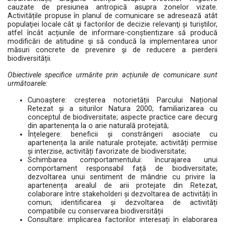
cauzate de presiunea antropică asupra zonelor vizate.
Activitățile propuse în planul de comunicare se adresează atât
populaţiei locale cât şi factorilor de decizie relevanţi și turiștilor,
atfel încât acțiunile de informare-conștientizare să producă
modificări de atitudine şi să conducă la implementarea unor
măsuri concrete de prevenire şi de reducere a pierderii
biodiversității.
Obiectivele specifice urmărite prin acțiunile de comunicare sunt
următoarele:
Cunoaștere: creșterea notorietății Parcului Național
Retezat și a siturilor Natura 2000; familiarizarea cu
conceptul de biodiversitate; aspecte practice care decurg
din apartenența la o arie naturală protejată;
Înțelegere: beneficii și constrângeri asociate cu
apartenența la ariile naturale protejate; activități permise
și interzise, activități favorizate de biodiversitate;
Schimbarea comportamentului: încurajarea unui
comportament responsabil față de biodiversitate;
dezvoltarea unui sentiment de mândrie cu privire la
apartenența arealul de arii protejate din Retezat,
colaborare între stakeholderi și dezvoltarea de activități în
comun; identificarea și dezvoltarea de activități
compatibile cu conservarea biodiversității
Consultare: implicarea factorilor interesați în elaborarea