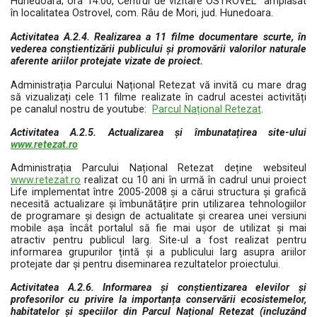
Hunedoara; ora 14:00, Centrul de vizitare OSTROVEL amplasat
în localitatea Ostrovel, com. Râu de Mori, jud. Hunedoara.
Activitatea A.2.4. Realizarea a 11 filme documentare scurte, în
vederea conștientizării publicului și promovării valorilor naturale
aferente ariilor protejate vizate de proiect.
Administrația Parcului Național Retezat vă invită cu mare drag
să vizualizați cele 11 filme realizate în cadrul acestei activități
pe canalul nostru de youtube:
Parcul Național Retezat
.
Activitatea A.2.5. Actualizarea și îmbunatațirea site-ului
www.retezat.ro
Administrația Parcului Național Retezat deține websiteul
www.retezat.ro
realizat cu 10 ani în urmă în cadrul unui proiect
Life implementat între 2005-2008 și a cărui structura și grafică
necesită actualizare și îmbunătățire prin utilizarea tehnologiilor
de programare și design de actualitate și crearea unei versiuni
mobile așa încât portalul să fie mai ușor de utilizat și mai
atractiv pentru publicul larg.
Site-ul a fost realizat pentru
informarea grupurilor țintă și a publicului larg asupra ariilor
protejate dar și pentru diseminarea rezultatelor proiectului.
Activitatea A.2.6. Informarea și conștientizarea elevilor și
profesorilor cu privire la importanța conservării ecosistemelor,
habitatelor și speciilor din Parcul Național Retezat (incluzând