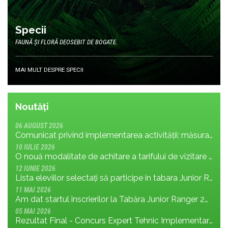
Specii
FAUNĂ ȘI FLORĂ DEOSEBIT DE BOGATE.
MAI MULT DESPRE SPECII
Noutăți
06 AUGUST 2026
Comunicat privind implementarea activității: măsura MR.8.1.4 din planul de management; cu privire la tronsonul de drum cuprins între Baraj Gura Apelor și Cabana Rotunda
10 IULIE 2026
O nouă modalitate de achitare a tarifului de vizitare în Parcul Național Retezat
12 IUNIE 2026
Lista eleviilor selectați să participe în tabara Junior Ranger 2026
11 MAI 2026
Am dat startul înscrierilor la Tabăra Junior Ranger 2026 – Oameni conectați prin natură – tineri și comunități pentru viitorul Parcului Național Retezat
05 MAI 2026
Rezultat Final - Concurs Expert Tehnic Implementare 3 05.05.2026