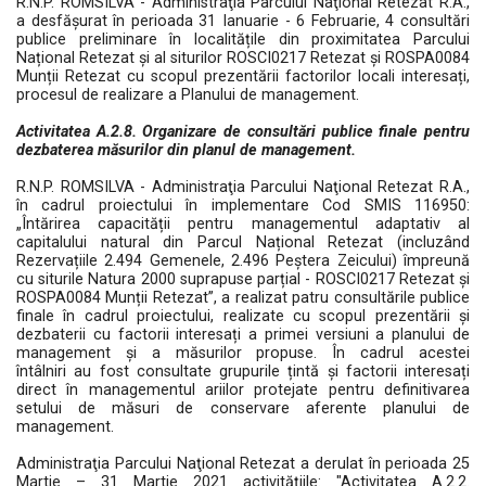
R.N.P. ROMSILVA - Administraţia Parcului Naţional Retezat R.A.,
a desfășurat în perioada 31 Ianuarie - 6 Februarie, 4 consultări
publice preliminare în localitățile din proximitatea Parcului
Național Retezat și al siturilor ROSCI0217 Retezat și ROSPA0084
Munții Retezat cu scopul prezentării factorilor locali interesați,
procesul de realizare a Planului de management.
Activitatea A.2.8. Organizare de consultări publice finale pentru
dezbaterea măsurilor din planul de management.
R.N.P. ROMSILVA - Administraţia Parcului Naţional Retezat R.A.,
în cadrul proiectului în implementare Cod SMIS 116950:
„Întărirea capacității pentru managementul adaptativ al
capitalului natural din Parcul Național Retezat (incluzând
Rezervațiile 2.494 Gemenele, 2.496 Peștera Zeicului) împreună
cu siturile Natura 2000 suprapuse parțial - ROSCI0217 Retezat și
ROSPA0084 Munții Retezat”, a realizat patru consultările publice
finale în cadrul proiectului, realizate cu scopul prezentării și
dezbaterii cu factorii interesați a primei versiuni a planului de
management și a măsurilor propuse. În cadrul acestei
întâlniri au fost consultate grupurile țintă și factorii interesați
direct în managementul ariilor protejate pentru definitivarea
setului de măsuri de conservare aferente planului de
management.
Administraţia Parcului Naţional Retezat a derulat în perioada 25
Martie – 31 Martie 2021 activitățiile: "Activitatea A.2.2.