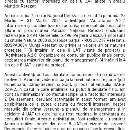
directă cu factorii interesați din cele 8 UAT aflate în arealul
Munților Retezat.
Administraţia Parcului Naţional Retezat a derulat în perioada 25
Martie – 31 Martie 2021 activitățiile: "Activitatea A.2.2.
Informarea şi conştientizarea factorilor interesați din localitățile
aflate in proximitatea Parcului Național Retezat (incluzând
rezervațiile 2.494 Gemenele, 2.496 Peștera Zeicului) împreună
cu siturile Natura 2000 suprapuse parțial - ROSCI0217 Retezat și
ROSPA0084 Munții Retezat, cu privire la valorile ariilor naturale
protejate " (8 întâlniri în cele 8 UAT vizate de proiect) și
“Activitatea A.2.8. Organizare de consultări publice finale pentru
dezbaterea măsurilor din planul de management”. (4 întâlniri în 4
din cele 8 UAT vizate de proiect).
Aceste activități au fost derulate concomitent din următoarele
motive: 1. Având în vedere situația la nivel național, regional (jud.
Hunedoara, Caraș-Severin și Gorj), și local al virusului SARS-
CoV-2, în cazul în care întâlnirile au putut fi derulate fizic, am
dorit să minimalizăm contactul echipei și a factorilor interesați;
2. De asemena, derulând activitățiile în acest format, am avut
posibilitatea de a putea discuta cu factorii interesați despre
măsurile din prima versiune a planului de management și în
celelalte 4 UAT-uri care nu au fost cuprinse în activitatea de
consultări finale. Aceste activități au fost realizate cu sprijinul
Administrațiilor locale din cele 8 UAT-uri vizate de proiect.
Persoanele fizice și juridice care nu au ajuns fizic la consultările