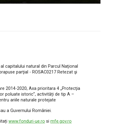
l capitalului natural din Parcul Naţional
uprapuse parţial - ROSAC0217 Retezat şi
e 2014-2020, Axa prioritara 4 „Protecţia
r poluate istoric”, activități de tip A –
tru ariile naturale protejate
 sau a Guvernului României.
itați
www.fonduri-ue.ro
si
mfe.gov.ro