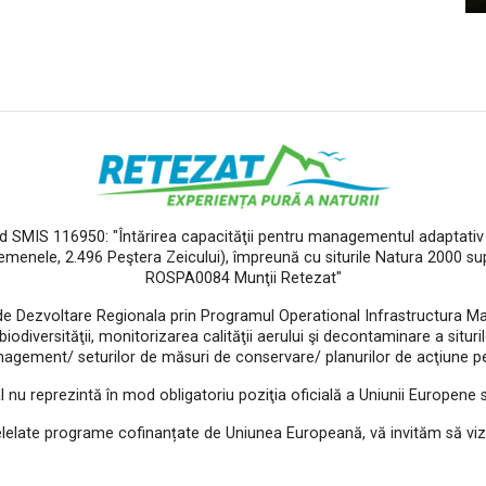
od SMIS 116950: "Întărirea capacităţii pentru managementul adaptativ a
Gemenele, 2.496 Peştera Zeicului), împreună cu siturile Natura 2000 s
ROSPA0084 Munţii Retezat"
de Dezvoltare Regionala prin Programul Operational Infrastructura Mar
diversităţii, monitorizarea calităţii aerului şi decontaminare a siturilo
agement/ seturilor de măsuri de conservare/ planurilor de acţiune pen
l nu reprezintă în mod obligatoriu poziţia oficială a Uniunii Europene
elelate programe cofinanțate de Uniunea Europeană, vă invităm să viz