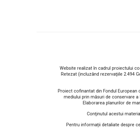
Website realizat în cadrul proiectului c
Retezat (incluzând rezervaţiile 2.494 
Proiect cofinantat din Fondul European 
mediului prin măsuri de conservare a bio
Elaborarea planurilor de man
Conţinutul acestui materia
Pentru informații detaliate despre c