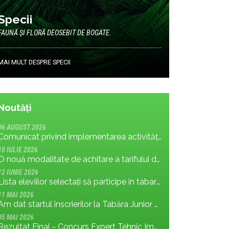
Specii
FAUNĂ ȘI FLORĂ DEOSEBIT DE BOGATE.
MAI MULT DESPRE SPECII
Noutăți
06 AUGUST 2026
Comunicat privind implementarea activității: măsura MR.8.1.4 din planul de management; cu privire la tronsonul de drum cuprins între Baraj Gura Apelor și Cabana Rotunda
10 IULIE 2026
O nouă modalitate de achitare a tarifului de vizitare în Parcul Național Retezat
12 IUNIE 2026
Lista eleviilor selectați să participe în tabara Junior Ranger 2026
11 MAI 2026
Am dat startul înscrierilor la Tabăra Junior Ranger 2026 – Oameni conectați prin natură – tineri și comunități pentru viitorul Parcului Național Retezat
05 MAI 2026
Rezultat Final - Concurs Expert Tehnic Implementare 3 05.05.2026