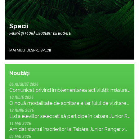
Specii
FAUNĂ ȘI FLORĂ DEOSEBIT DE BOGATE.
MAI MULT DESPRE SPECII
Noutăți
06 AUGUST 2026
Comunicat privind implementarea activității: măsura MR.8.1.4 din planul de management; cu privire la tronsonul de drum cuprins între Baraj Gura Apelor și Cabana Rotunda
10 IULIE 2026
O nouă modalitate de achitare a tarifului de vizitare în Parcul Național Retezat
12 IUNIE 2026
Lista eleviilor selectați să participe în tabara Junior Ranger 2026
11 MAI 2026
Am dat startul înscrierilor la Tabăra Junior Ranger 2026 – Oameni conectați prin natură – tineri și comunități pentru viitorul Parcului Național Retezat
05 MAI 2026