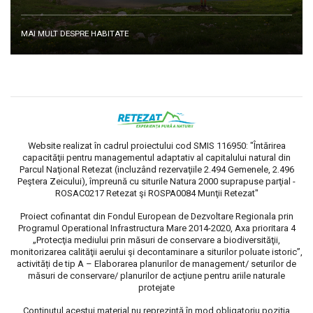
MAI MULT DESPRE HABITATE
Website realizat în cadrul proiectului cod SMIS 116950: "Întărirea
capacităţii pentru managementul adaptativ al capitalului natural din
Parcul Naţional Retezat (incluzând rezervaţiile 2.494 Gemenele, 2.496
Peştera Zeicului), împreună cu siturile Natura 2000 suprapuse parţial -
ROSAC0217 Retezat şi ROSPA0084 Munţii Retezat"
Proiect cofinantat din Fondul European de Dezvoltare Regionala prin
Programul Operational Infrastructura Mare 2014-2020, Axa prioritara 4
„Protecţia mediului prin măsuri de conservare a biodiversităţii,
monitorizarea calităţii aerului şi decontaminare a siturilor poluate istoric”,
activități de tip A – Elaborarea planurilor de management/ seturilor de
măsuri de conservare/ planurilor de acţiune pentru ariile naturale
protejate
Conţinutul acestui material nu reprezintă în mod obligatoriu poziţia