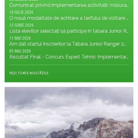
Comunicat privind implementarea activității: măsura MR.8.1.4 din planul de management; cu privire la tronsonul de drum cuprins între Baraj Gura Apelor și Cabana Rotunda
10 IULIE 2026
O nouă modalitate de achitare a tarifului de vizitare în Parcul Național Retezat
12 IUNIE 2026
Lista eleviilor selectați să participe în tabara Junior Ranger 2026
11 MAI 2026
Am dat startul înscrierilor la Tabăra Junior Ranger 2026 – Oameni conectați prin natură – tineri și comunități pentru viitorul Parcului Național Retezat
05 MAI 2026
Rezultat Final - Concurs Expert Tehnic Implementare 3 05.05.2026
VEZI TOATE NOUTĂȚILE