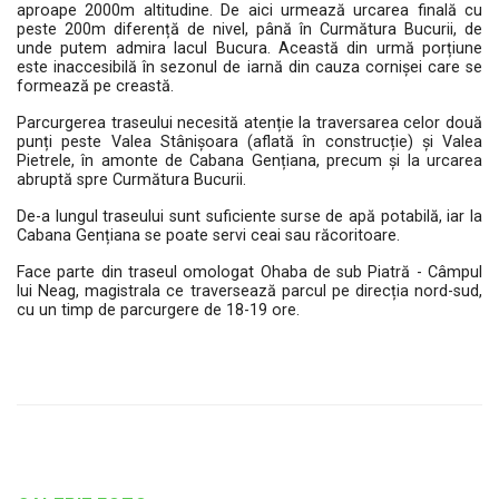
aproape 2000m altitudine. De aici urmează urcarea finală cu
peste 200m diferență de nivel, până în Curmătura Bucurii, de
unde putem admira lacul Bucura. Această din urmă porțiune
este inaccesibilă în sezonul de iarnă din cauza cornișei care se
formează pe creastă.
Parcurgerea traseului necesită atenție la traversarea celor două
punți peste Valea Stânișoara (aflată în construcție) și Valea
Pietrele, în amonte de Cabana Gențiana, precum și la urcarea
abruptă spre Curmătura Bucurii.
De-a lungul traseului sunt suficiente surse de apă potabilă, iar la
Cabana Gențiana se poate servi ceai sau răcoritoare.
Face parte din traseul omologat Ohaba de sub Piatră - Câmpul
lui Neag, magistrala ce traversează parcul pe direcția nord-sud,
cu un timp de parcurgere de 18-19 ore.