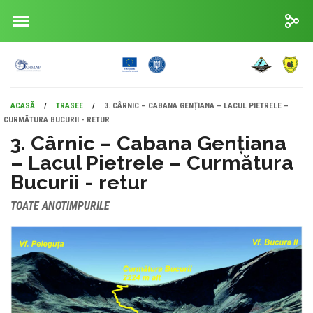
ACASĂ
/
TRASEE
/
3. CÂRNIC – CABANA GENȚIANA – LACUL PIETRELE –
CURMĂTURA BUCURII - RETUR
3. Cârnic – Cabana Gențiana
– Lacul Pietrele – Curmătura
Bucurii - retur
TOATE ANOTIMPURILE