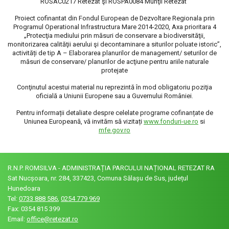
ROSAC0217 Retezat şi ROSPA0084 Munţii Retezat"
Proiect cofinantat din Fondul European de Dezvoltare Regionala prin
Programul Operational Infrastructura Mare 2014-2020, Axa prioritara 4
„Protecţia mediului prin măsuri de conservare a biodiversităţii,
monitorizarea calităţii aerului şi decontaminare a siturilor poluate istoric”,
activități de tip A – Elaborarea planurilor de management/ seturilor de
măsuri de conservare/ planurilor de acţiune pentru ariile naturale
protejate
Conţinutul acestui material nu reprezintă în mod obligatoriu poziţia
oficială a Uniunii Europene sau a Guvernului României.
Pentru informații detaliate despre celelate programe cofinanțate de
Uniunea Europeană, vă invităm să vizitați
www.fonduri-ue.ro
si
mfe.gov.ro
R.N.P. ROMSILVA - ADMINISTRAȚIA PARCULUI NAȚIONAL RETEZAT RA
Sat Nucșoara, nr. 284, 337423, Comuna Sălașu de Sus, județul
Hunedoara
Tel:
0733 888 586
,
0254 779 969
Fax: 0354 815 399
Email:
office@retezat.ro