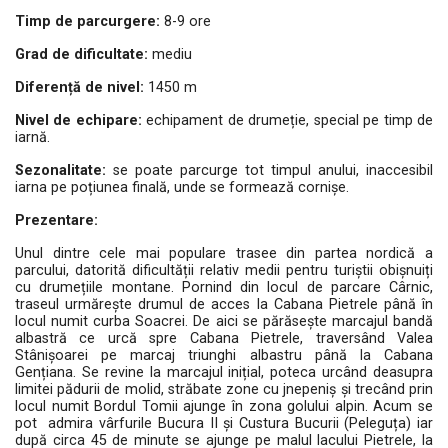
Timp de parcurgere:
8-9 ore
Grad de dificultate:
mediu
Diferență de nivel:
1450 m
Nivel de echipare:
echipament de drumeție, special pe timp de
iarnă.
Sezonalitate:
se poate parcurge tot timpul anului, inaccesibil
iarna pe poțiunea finală, unde se formează cornișe.
Prezentare:
Unul dintre cele mai populare trasee din partea nordică a
parcului, datorită dificultății relativ medii pentru turiștii obișnuiți
cu drumețiile montane. Pornind din locul de parcare Cârnic,
traseul urmărește drumul de acces la Cabana Pietrele până în
locul numit curba Soacrei. De aici se părăsește marcajul bandă
albastră ce urcă spre Cabana Pietrele, traversând Valea
Stânișoarei pe marcaj triunghi albastru până la Cabana
Gențiana. Se revine la marcajul inițial, poteca urcând deasupra
limitei pădurii de molid, străbate zone cu jnepeniș și trecând prin
locul numit Bordul Tomii ajunge în zona golului alpin. Acum se
pot
admira vârfurile Bucura II și Custura Bucurii (Peleguța) iar
după circa 45 de minute se ajunge pe malul lacului Pietrele, la