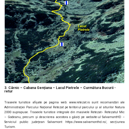
3. Cârnic – Cabana Gențiana – Lacul Pietrele – Curmătura Bucurii -
retur
Traseele turistice afișate pe pagina web: www.retezat.ro sunt recomandări ale
Administrației Parcului Național Retezat pe teritoriul parcului și al siturilor Natura
2000 suprapuse. Traseele turistice integrale din masivele Retezat– Retezatul Mic
– Godeanu, precum și descrierea acestora o găsiți pe website-ul SalvamontHD –
Serviciul public județean Salvamont https://www.salvamonthd.ro/, secțiunea
Turism.