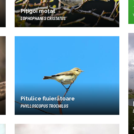
Pițigoi moțat
LOPHOPHANES CRISTATUS
Pitulice fluierătoare
PHYLLOSCOPUS TROCHILUS