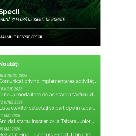
Specii
FAUNĂ ȘI FLORĂ DEOSEBIT DE BOGATE.
MAI MULT DESPRE SPECII
Noutăți
06 AUGUST 2026
Comunicat privind implementarea activității: măsura MR.8.1.4 din planul de management; cu privire la tronsonul de drum cuprins între Baraj Gura Apelor și Cabana Rotunda
10 IULIE 2026
O nouă modalitate de achitare a tarifului de vizitare în Parcul Național Retezat
12 IUNIE 2026
Lista eleviilor selectați să participe în tabara Junior Ranger 2026
11 MAI 2026
Am dat startul înscrierilor la Tabăra Junior Ranger 2026 – Oameni conectați prin natură – tineri și comunități pentru viitorul Parcului Național Retezat
05 MAI 2026
Rezultat Final - Concurs Expert Tehnic Implementare 3 05.05.2026