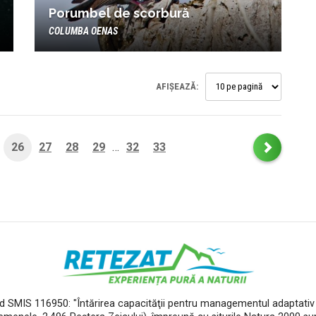
Porumbel de scorbură
COLUMBA OENAS
AFIȘEAZĂ:
26
27
28
29
32
33
…
od SMIS 116950: "Întărirea capacităţii pentru managementul adaptativ a