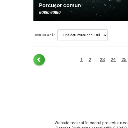
Porcușor comun
GOBIO GOBIO
ORDONEAZĂ:
1
2
23
24
25
…
Website realizat în cadrul proiectului c