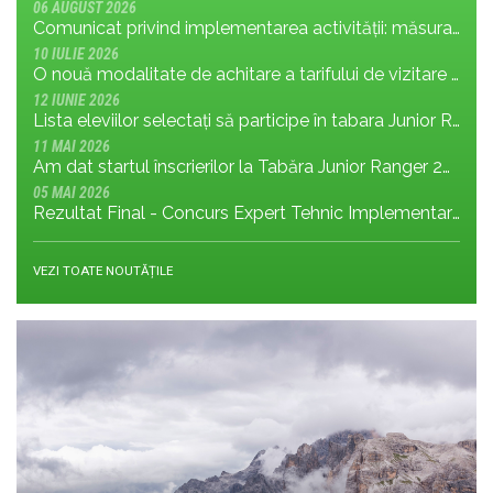
06 AUGUST 2026
Comunicat privind implementarea activității: măsura MR.8.1.4 din planul de management; cu privire la tronsonul de drum cuprins între Baraj Gura Apelor și Cabana Rotunda
10 IULIE 2026
O nouă modalitate de achitare a tarifului de vizitare în Parcul Național Retezat
12 IUNIE 2026
Lista eleviilor selectați să participe în tabara Junior Ranger 2026
11 MAI 2026
Am dat startul înscrierilor la Tabăra Junior Ranger 2026 – Oameni conectați prin natură – tineri și comunități pentru viitorul Parcului Național Retezat
05 MAI 2026
Rezultat Final - Concurs Expert Tehnic Implementare 3 05.05.2026
VEZI TOATE NOUTĂȚILE