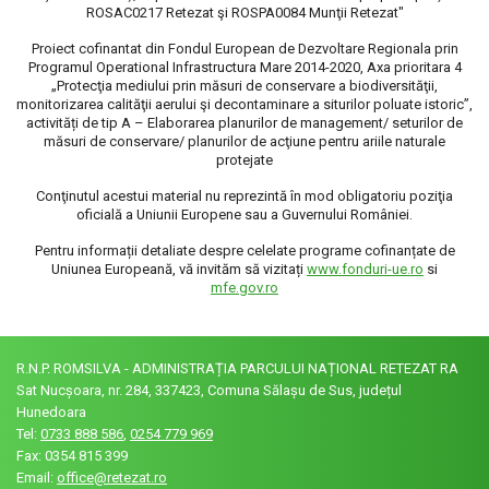
ROSAC0217 Retezat şi ROSPA0084 Munţii Retezat"
Proiect cofinantat din Fondul European de Dezvoltare Regionala prin
Programul Operational Infrastructura Mare 2014-2020, Axa prioritara 4
„Protecţia mediului prin măsuri de conservare a biodiversităţii,
monitorizarea calităţii aerului şi decontaminare a siturilor poluate istoric”,
activități de tip A – Elaborarea planurilor de management/ seturilor de
măsuri de conservare/ planurilor de acţiune pentru ariile naturale
protejate
Conţinutul acestui material nu reprezintă în mod obligatoriu poziţia
oficială a Uniunii Europene sau a Guvernului României.
Pentru informații detaliate despre celelate programe cofinanțate de
Uniunea Europeană, vă invităm să vizitați
www.fonduri-ue.ro
si
mfe.gov.ro
R.N.P. ROMSILVA - ADMINISTRAȚIA PARCULUI NAȚIONAL RETEZAT RA
Sat Nucșoara, nr. 284, 337423, Comuna Sălașu de Sus, județul
Hunedoara
Tel:
0733 888 586
,
0254 779 969
Fax: 0354 815 399
Email:
office@retezat.ro