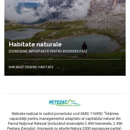
Habitate naturale
ECOREGIUNE IMPORTANTĂ PENTRU BIODIVERSITATE.
MAI MULT DESPRE HABITATE
Website realizat în cadrul proiectului cod SMIS 116950: "Întărirea
capacităţii pentru managementul adaptativ al capitalului natural din
Parcul Naţional Retezat (incluzând rezervaţiile 2.494 Gemenele, 2.496
Peştera Zeicului), împreună cu siturile Natura 2000 suprapuse parţial -