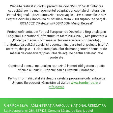
Website realizat în cadrul proiectului cod SMIS 116950: "Întărirea
capacităţii pentru managementul adaptativ al capitalului natural din
Parcul Naţional Retezat (incluzând rezervaţiile 2.494 Gemenele, 2.496
Peştera Zeicului), împreună cu siturile Natura 2000 suprapuse parţial -
ROSAC0217 Retezat şi ROSPA0084 Munţii Retezat"
Proiect cofinantat din Fondul European de Dezvoltare Regionala prin
Programul Operational Infrastructura Mare 2014-2020, Axa prioritara 4
„Protecţia mediului prin măsuri de conservare a biodiversităţii,
monitorizarea calităţii aerului şi decontaminare a siturilor poluate istoric”,
activități de tip A – Elaborarea planurilor de management/ seturilor de
măsuri de conservare/ planurilor de acţiune pentru ariile naturale
protejate
Conţinutul acestui material nu reprezintă în mod obligatoriu poziţia
oficială a Uniunii Europene sau a Guvernului României.
Pentru informații detaliate despre celelate programe cofinanțate de
Uniunea Europeană, vă invităm să vizitați
www.fonduri-ue.ro
si
mfe.gov.ro
R.N.P. ROMSILVA - ADMINISTRAȚIA PARCULUI NAȚIONAL RETEZAT RA
Sat Nucșoara, nr. 284, 337423, Comuna Sălașu de Sus, județul