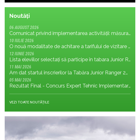
Noutăți
06 AUGUST 2026
Comunicat privind implementarea activității: măsura MR.8.1.4 din planul de management; cu privire la tronsonul de drum cuprins între Baraj Gura Apelor și Cabana Rotunda
10 IULIE 2026
O nouă modalitate de achitare a tarifului de vizitare în Parcul Național Retezat
12 IUNIE 2026
Lista eleviilor selectați să participe în tabara Junior Ranger 2026
11 MAI 2026
Am dat startul înscrierilor la Tabăra Junior Ranger 2026 – Oameni conectați prin natură – tineri și comunități pentru viitorul Parcului Național Retezat
05 MAI 2026
Rezultat Final - Concurs Expert Tehnic Implementare 3 05.05.2026
VEZI TOATE NOUTĂȚILE