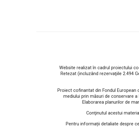
Website realizat în cadrul proiectului c
Retezat (incluzând rezervaţiile 2.494 
Proiect cofinantat din Fondul European 
mediului prin măsuri de conservare a bio
Elaborarea planurilor de man
Conţinutul acestui materia
Pentru informații detaliate despre c