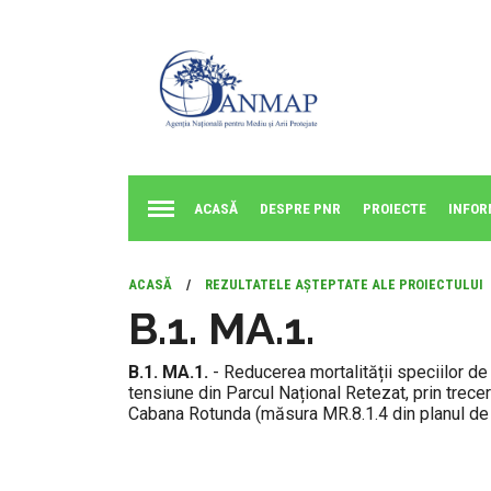
ACASĂ
DESPRE PNR
PROIECTE
INFOR
ACASĂ
/
REZULTATELE AȘTEPTATE ALE PROIECTULUI
B.1. MA.1.
B.1. MA.1.
- Reducerea mortalității speciilor de
tensiune din Parcul Național Retezat, prin trece
Cabana Rotunda (măsura MR.8.1.4 din planul d