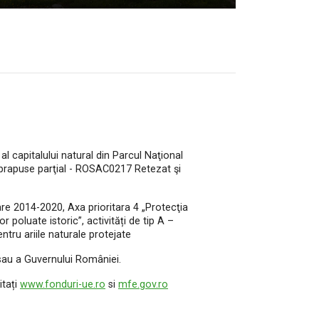
l capitalului natural din Parcul Naţional
uprapuse parţial - ROSAC0217 Retezat şi
e 2014-2020, Axa prioritara 4 „Protecţia
r poluate istoric”, activități de tip A –
tru ariile naturale protejate
 sau a Guvernului României.
itați
www.fonduri-ue.ro
si
mfe.gov.ro