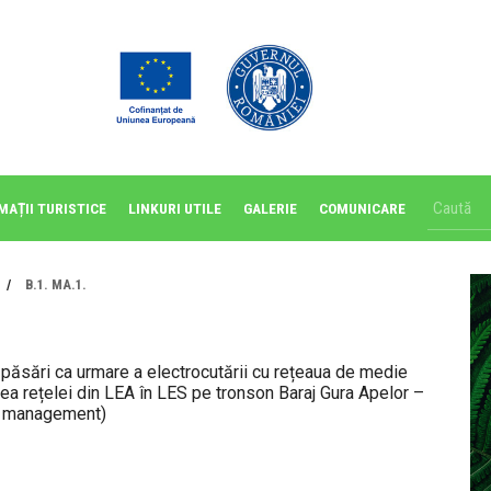
MAȚII TURISTICE
LINKURI UTILE
GALERIE
COMUNICARE
/
B.1. MA.1.
 păsări ca urmare a electrocutării cu rețeaua de medie
rea rețelei din LEA în LES pe tronson Baraj Gura Apelor –
e management)