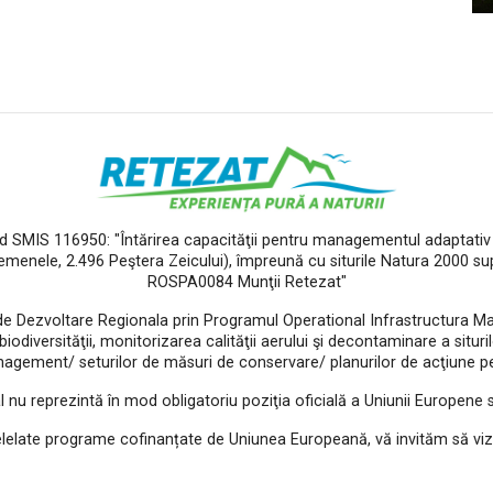
od SMIS 116950: "Întărirea capacităţii pentru managementul adaptativ a
Gemenele, 2.496 Peştera Zeicului), împreună cu siturile Natura 2000 s
ROSPA0084 Munţii Retezat"
de Dezvoltare Regionala prin Programul Operational Infrastructura Mar
diversităţii, monitorizarea calităţii aerului şi decontaminare a siturilo
agement/ seturilor de măsuri de conservare/ planurilor de acţiune pen
l nu reprezintă în mod obligatoriu poziţia oficială a Uniunii Europene
elelate programe cofinanțate de Uniunea Europeană, vă invităm să viz