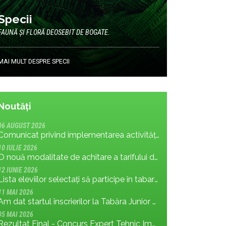
Specii
FAUNĂ ȘI FLORĂ DEOSEBIT DE BOGATE.
MAI MULT DESPRE SPECII
Noutăți
06 AUGUST 2026
Comunicat privind implementarea activității: măsura MR.8.1.4 din planul de management; cu privire la tronsonul de drum cuprins între Baraj Gura Apelor și Cabana Rotunda
10 IULIE 2026
O nouă modalitate de achitare a tarifului de vizitare în Parcul Național Retezat
12 IUNIE 2026
Lista eleviilor selectați să participe în tabara Junior Ranger 2026
11 MAI 2026
Am dat startul înscrierilor la Tabăra Junior Ranger 2026 – Oameni conectați prin natură – tineri și comunități pentru viitorul Parcului Național Retezat
05 MAI 2026
Rezultat Final - Concurs Expert Tehnic Implementare 3 05.05.2026