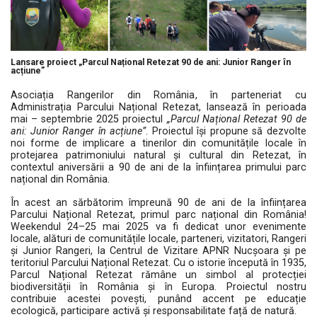
Lansare proiect „Parcul Național Retezat 90 de ani: Junior Ranger în
acțiune”
Asociația Rangerilor din România, în parteneriat cu
Administrația Parcului Național Retezat, lansează în perioada
mai – septembrie 2025 proiectul
„Parcul Național Retezat 90 de
ani: Junior Ranger în acțiune”
. Proiectul își propune să dezvolte
noi forme de implicare a tinerilor din comunitățile locale în
protejarea patrimoniului natural și cultural din Retezat, în
contextul aniversării a 90 de ani de la înființarea primului parc
național din România.
În acest an sărbătorim împreună 90 de ani de la înființarea
Parcului Național Retezat, primul parc național din România!
Weekendul 24–25 mai 2025 va fi dedicat unor evenimente
locale, alături de comunitățile locale, parteneri, vizitatori, Rangeri
și Junior Rangeri, la Centrul de Vizitare APNR Nucșoara și pe
teritoriul Parcului Național Retezat. Cu o istorie începută în 1935,
Parcul Național Retezat rămâne un simbol al protecției
biodiversității în România și în Europa. Proiectul nostru
contribuie acestei povești, punând accent pe educație
ecologică, participare activă și responsabilitate față de natură.