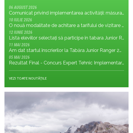
06 AUGUST 2026
Comunicat privind implementarea activității: măsura MR.8.1.4 din planul de management; cu privire la tronsonul de drum cuprins între Baraj Gura Apelor și Cabana Rotunda
10 IULIE 2026
O nouă modalitate de achitare a tarifului de vizitare în Parcul Național Retezat
12 IUNIE 2026
Lista eleviilor selectați să participe în tabara Junior Ranger 2026
11 MAI 2026
Am dat startul înscrierilor la Tabăra Junior Ranger 2026 – Oameni conectați prin natură – tineri și comunități pentru viitorul Parcului Național Retezat
05 MAI 2026
Rezultat Final - Concurs Expert Tehnic Implementare 3 05.05.2026
VEZI TOATE NOUTĂȚILE