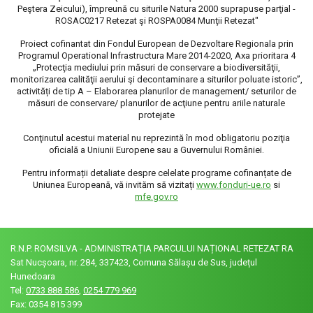
Peştera Zeicului), împreună cu siturile Natura 2000 suprapuse parţial -
ROSAC0217 Retezat şi ROSPA0084 Munţii Retezat"
Proiect cofinantat din Fondul European de Dezvoltare Regionala prin
Programul Operational Infrastructura Mare 2014-2020, Axa prioritara 4
„Protecţia mediului prin măsuri de conservare a biodiversităţii,
monitorizarea calităţii aerului şi decontaminare a siturilor poluate istoric”,
activități de tip A – Elaborarea planurilor de management/ seturilor de
măsuri de conservare/ planurilor de acţiune pentru ariile naturale
protejate
Conţinutul acestui material nu reprezintă în mod obligatoriu poziţia
oficială a Uniunii Europene sau a Guvernului României.
Pentru informații detaliate despre celelate programe cofinanțate de
Uniunea Europeană, vă invităm să vizitați
www.fonduri-ue.ro
si
mfe.gov.ro
R.N.P. ROMSILVA - ADMINISTRAȚIA PARCULUI NAȚIONAL RETEZAT RA
Sat Nucșoara, nr. 284, 337423, Comuna Sălașu de Sus, județul
Hunedoara
Tel:
0733 888 586
,
0254 779 969
Fax: 0354 815 399