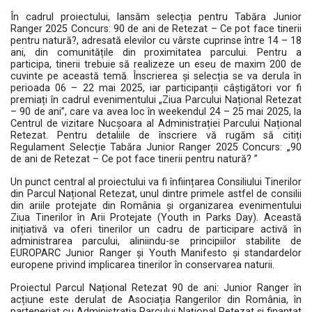
În cadrul proiectului, lansăm selecția pentru Tabăra Junior
Ranger 2025 Concurs: 90 de ani de Retezat – Ce pot face tinerii
pentru natură?, adresată elevilor cu vârste cuprinse între 14 – 18
ani, din comunitățile din proximitatea parcului. Pentru a
participa, tinerii trebuie să realizeze un eseu de maxim 200 de
cuvinte pe această temă. Înscrierea și selecția se va derula în
perioada 06 – 22 mai 2025, iar participanții câștigători vor fi
premiați în cadrul evenimentului „Ziua Parcului Național Retezat
– 90 de ani”, care va avea loc în weekendul 24 – 25 mai 2025, la
Centrul de vizitare Nucșoara al Administrației Parcului Național
Retezat. Pentru detaliile de înscriere vă rugăm să citiți
Regulament Selecție Tabăra Junior Ranger 2025 Concurs: „90
de ani de Retezat – Ce pot face tinerii pentru natură? ”
Un punct central al proiectului va fi înființarea Consiliului Tinerilor
din Parcul Național Retezat, unul dintre primele astfel de consilii
din ariile protejate din România și organizarea evenimentului
Ziua Tinerilor în Arii Protejate (Youth in Parks Day). Această
inițiativă va oferi tinerilor un cadru de participare activă în
administrarea parcului, aliniindu-se principiilor stabilite de
EUROPARC Junior Ranger și Youth Manifesto și standardelor
europene privind implicarea tinerilor în conservarea naturii.
Proiectul Parcul Național Retezat 90 de ani: Junior Ranger în
acțiune este derulat de Asociația Rangerilor din România, în
parteneriat cu Administrația Parcului Național Retezat și finanțat