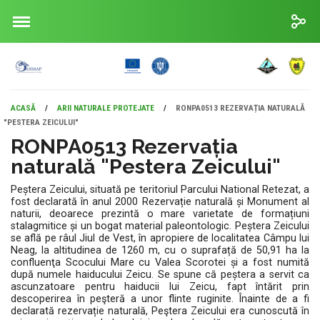
ACASĂ
/
ARII NATURALE PROTEJATE
/
RONPA0513 REZERVAȚIA NATURALĂ
"PESTERA ZEICULUI"
RONPA0513 Rezervația
naturală "Pestera Zeicului"
Peștera Zeicului, situată pe teritoriul Parcului National Retezat, a
fost declarată în anul 2000 Rezervație naturală și Monument al
naturii, deoarece prezintă o mare varietate de formațiuni
stalagmitice și un bogat material paleontologic. Peștera Zeicului
se află pe râul Jiul de Vest, în apropiere de localitatea Câmpu lui
Neag, la altitudinea de 1260 m, cu o suprafață de 50,91 ha la
confluenţa Scocului Mare cu Valea Scorotei și a fost numită
după numele haiducului Zeicu. Se spune că peștera a servit ca
ascunzatoare pentru haiducii lui Zeicu, fapt întărit prin
descoperirea în peşteră a unor flinte ruginite. Înainte de a fi
declarată rezervație naturală, Peştera Zeicului era cunoscută în