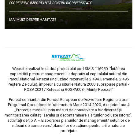
ECOREGIUNE IMPORTANTĂ PENTRU BIODIVERSITATE.
MAI MULT DESPRE HABITATE
Website realizat în cadrul proiectului cod SMIS 116950: "Întărirea
capacităţii pentru managementul adaptativ al capitalului natural din
Parcul Naţional Retezat (incluzând rezervaţiile 2.494 Gemenele, 2.496
Peştera Zeicului), împreună cu siturile Natura 2000 suprapuse parţial -
ROSAC0217 Retezat şi ROSPA0084 Munţii Retezat"
Proiect cofinantat din Fondul European de Dezvoltare Regionala prin
Programul Operational Infrastructura Mare 2014-2020, Axa prioritara 4
„Protecţia mediului prin măsuri de conservare a biodiversităţii,
monitorizarea calităţii aerului şi decontaminare a siturilor poluate istoric”,
activități de tip A – Elaborarea planurilor de management/ seturilor de
măsuri de conservare/ planurilor de acţiune pentru ariile naturale
protejate