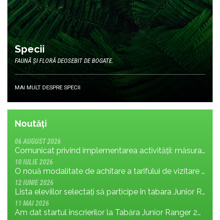
Specii
FAUNĂ ȘI FLORĂ DEOSEBIT DE BOGATE.
MAI MULT DESPRE SPECII
Noutăți
06 AUGUST 2026
Comunicat privind implementarea activității: măsura MR.8.1.4 din planul de management; cu privire la tronsonul de drum cuprins între Baraj Gura Apelor și Cabana Rotunda
10 IULIE 2026
O nouă modalitate de achitare a tarifului de vizitare în Parcul Național Retezat
12 IUNIE 2026
Lista eleviilor selectați să participe în tabara Junior Ranger 2026
11 MAI 2026
Am dat startul înscrierilor la Tabăra Junior Ranger 2026 – Oameni conectați prin natură – tineri și comunități pentru viitorul Parcului Național Retezat