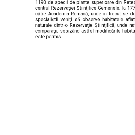
1190 de specii de plante superioare din Retezat
centrul Rezervaţiei Știinţifice Gemenele, la 17
către Academia Română, unde în trecut se desf
specialiștii veniţi să observe habitatele af
naturale dintr-o Rezervaţie Știinţifică, unde na
comparaţii, sesizând astfel modificările habita
este permis.