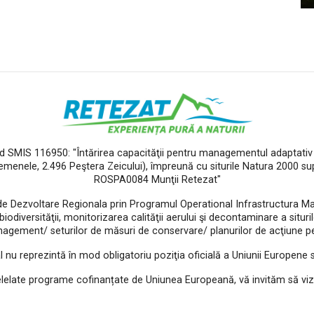
od SMIS 116950: "Întărirea capacităţii pentru managementul adaptativ a
Gemenele, 2.496 Peştera Zeicului), împreună cu siturile Natura 2000 s
ROSPA0084 Munţii Retezat"
de Dezvoltare Regionala prin Programul Operational Infrastructura Mar
diversităţii, monitorizarea calităţii aerului şi decontaminare a siturilo
agement/ seturilor de măsuri de conservare/ planurilor de acţiune pen
l nu reprezintă în mod obligatoriu poziţia oficială a Uniunii Europene
elelate programe cofinanțate de Uniunea Europeană, vă invităm să viz