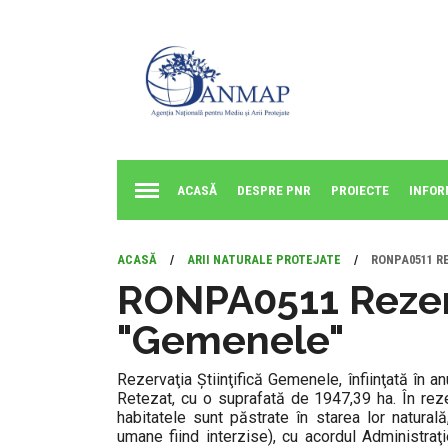
ACASĂ
DESPRE PNR
PROIECTE
INFOR
ACASĂ
/
ARII NATURALE PROTEJATE
/
RONPA0511 R
RONPA0511 Rezerv
"Gemenele"
Rezervaţia Știinţifică Gemenele, înfiinţată în a
Retezat, cu o suprafată de 1947,39 ha. În reze
habitatele sunt păstrate în starea lor naturală, 
umane fiind interzise), cu acordul Administraţi