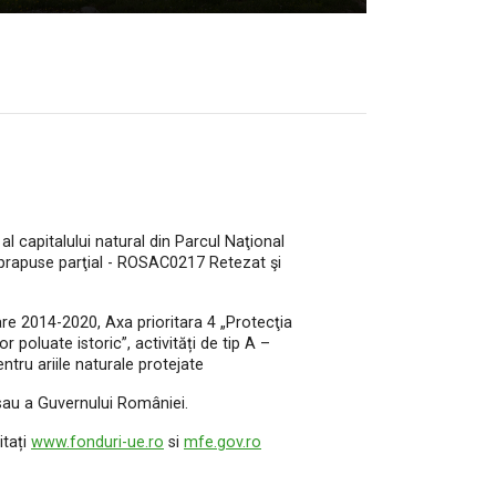
l capitalului natural din Parcul Naţional
uprapuse parţial - ROSAC0217 Retezat şi
e 2014-2020, Axa prioritara 4 „Protecţia
r poluate istoric”, activități de tip A –
tru ariile naturale protejate
 sau a Guvernului României.
itați
www.fonduri-ue.ro
si
mfe.gov.ro