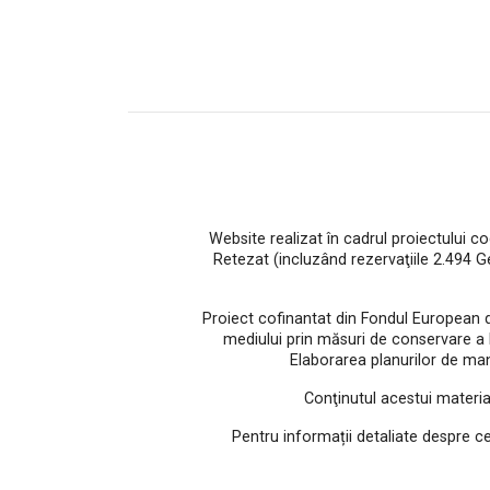
Website realizat în cadrul proiectului c
Retezat (incluzând rezervaţiile 2.494 
Proiect cofinantat din Fondul European 
mediului prin măsuri de conservare a bio
Elaborarea planurilor de man
Conţinutul acestui materia
Pentru informații detaliate despre c