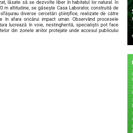
, lăsate să se dezvolte liber în habitatul lor natural. În
70 m altitudine, se găsește Casa Laborator, construită de
ășurau diverse cercetări ştiinţifice, realizate de către
late în afara oricărui impact uman. Observând procesele
tura lucrează în voie, nestingherită, specialiștii pot face
telor din zonele ariilor protejate unde accesul publicului