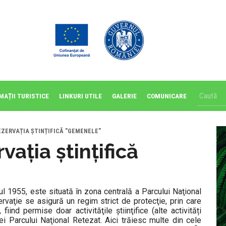
MAȚII TURISTICE
LINKURI UTILE
GALERIE
COMUNICARE
EZERVAȚIA ȘTINȚIFICĂ "GEMENELE"
ația ștințifică
nul 1955, este situată în zona centrală a Parcului Naţional
rvaţie se asigură un regim strict de protecţie, prin care
fiind permise doar activităţile știinţifice (alte activități
ei Parcului Naţional Retezat. Aici trăiesc multe din cele