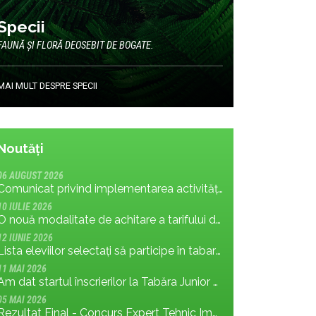
Specii
FAUNĂ ȘI FLORĂ DEOSEBIT DE BOGATE.
MAI MULT DESPRE SPECII
Noutăți
06 AUGUST 2026
Comunicat privind implementarea activității: măsura MR.8.1.4 din planul de management; cu privire la tronsonul de drum cuprins între Baraj Gura Apelor și Cabana Rotunda
10 IULIE 2026
O nouă modalitate de achitare a tarifului de vizitare în Parcul Național Retezat
12 IUNIE 2026
Lista eleviilor selectați să participe în tabara Junior Ranger 2026
11 MAI 2026
Am dat startul înscrierilor la Tabăra Junior Ranger 2026 – Oameni conectați prin natură – tineri și comunități pentru viitorul Parcului Național Retezat
05 MAI 2026
Rezultat Final - Concurs Expert Tehnic Implementare 3 05.05.2026