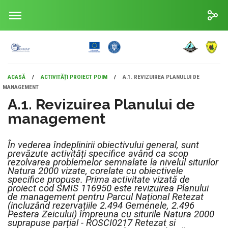
ACASĂ
/
ACTIVITĂȚI PROIECT POIM
/
A.1. REVIZUIREA PLANULUI DE
MANAGEMENT
A.1. Revizuirea Planului de
management
În vederea îndeplinirii obiectivului general, sunt
prevăzute activități specifice având ca scop
rezolvarea problemelor semnalate la nivelul siturilor
Natura 2000 vizate, corelate cu obiectivele
specifice propuse. Prima activitate vizată de
proiect cod SMIS 116950 este revizuirea Planului
de management pentru Parcul Național Retezat
(incluzând rezervațiile 2.494 Gemenele, 2.496
Pestera Zeicului) împreuna cu siturile Natura 2000
suprapuse parțial - ROSCI0217 Retezat si