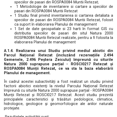
speciilor de pasari din ROSPA0084 Muntii Retezat;
1 Metodologie de inventariere si cartare a speciilor de
pasari din ROSPA0084 Muntii Retezat
1 Studiu final privind inventarierea si cartarea detaliata a
speciilor de pasari din ROSPA0084 Muntii Retezat, folosit
ca suport în elaborarea Planului de management
1 Set de date geospatiale si 23 harti în format GIS cu
distributia speciilor de pasari din situl Natura 2000
ROSPA0084 Muntii Retezat realizate, pentru a fi folosita la
elaborarea Planului de management
A.1.4. Realizarea unui Studiu privind mediul abiotic din
Parcul Național Retezat (incluzând rezervațiile 2.494
Gemenele, 2.496 Peștera Zeicului) împreună cu siturile
Natura 2000 suprapuse parțial - ROSCI0217 Retezat și
ROSPA0084 Munții Retezat, ce va sta la baza elaborării
Planului de management.
În cadrul acestei subactivități a fost realizat un studiu privind
factorii abiotici existenţi la nivelul Parcului Național Retezat
împreună cu siturile Natura 2000 suprapuse parțial - ROSPA0084
Munții Retezat și ROSCI0217 Retezat. Acest studiu prezintă
principalele caracteristici şi trăsături pedologice, climatice,
hidrologice, geologice şi geomorfologice ale ariilor naturale
protejate.
Rezultatele activității sunt: