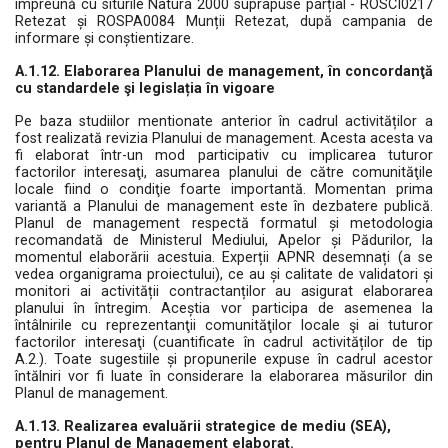
împreună cu siturile Natura 2000 suprapuse parțial - ROSCI0217
Retezat și ROSPA0084 Munții Retezat, după campania de
informare și conștientizare.
A.1.12. Elaborarea Planului de management, în concordanţă
cu standardele şi legislația în vigoare
Pe baza studiilor mentionate anterior în cadrul activităților a
fost realizată revizia Planului de management. Acesta acesta va
fi elaborat într-un mod participativ cu implicarea tuturor
factorilor interesaţi, asumarea planului de către comunităţile
locale fiind o condiţie foarte importantă. Momentan prima
variantă a Planului de management este în dezbatere publică.
Planul de management respectă formatul și metodologia
recomandată de Ministerul Mediului, Apelor și Pădurilor, la
momentul elaborării acestuia. Experții APNR desemnați (a se
vedea organigrama proiectului), ce au și calitate de validatori și
monitori ai activității contractanților au asigurat elaborarea
planului în întregim. Aceștia vor participa de asemenea la
întâlnirile cu reprezentanţii comunităţilor locale şi ai tuturor
factorilor interesaţi (cuantificate în cadrul activităților de tip
A.2.). Toate sugestiile și propunerile expuse în cadrul acestor
întălniri vor fi luate în considerare la elaborarea măsurilor din
Planul de management.
A.1.13. Realizarea evaluării strategice de mediu (SEA),
pentru Planul de Management elaborat.