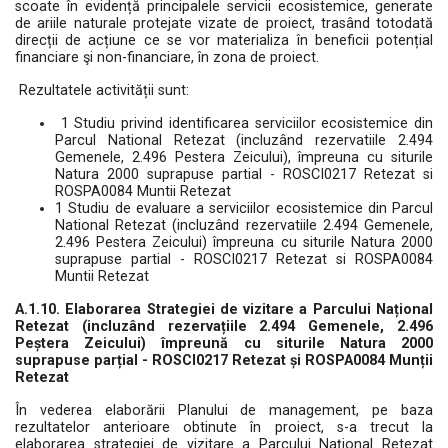
scoate în evidență principalele servicii ecosistemice, generate
de ariile naturale protejate vizate de proiect, trasând totodată
direcții de acțiune ce se vor materializa în beneficii potențial
financiare şi non-financiare, în zona de proiect.
Rezultatele activității sunt:
1 Studiu privind identificarea serviciilor ecosistemice din
Parcul National Retezat (incluzând rezervatiile 2.494
Gemenele, 2.496 Pestera Zeicului), împreuna cu siturile
Natura 2000 suprapuse partial - ROSCI0217 Retezat si
ROSPA0084 Muntii Retezat
1 Studiu de evaluare a serviciilor ecosistemice din Parcul
National Retezat (incluzând rezervatiile 2.494 Gemenele,
2.496 Pestera Zeicului) împreuna cu siturile Natura 2000
suprapuse partial - ROSCI0217 Retezat si ROSPA0084
Muntii Retezat
A.1.10. Elaborarea Strategiei de vizitare a Parcului Național
Retezat (incluzând rezervațiile 2.494 Gemenele, 2.496
Peștera Zeicului) împreună cu siturile Natura 2000
suprapuse parțial - ROSCI0217 Retezat și ROSPA0084 Munții
Retezat
În vederea elaborării Planului de management, pe baza
rezultatelor anterioare obtinute în proiect, s-a trecut la
elaborarea strategiei de vizitare a Parcului Național Retezat