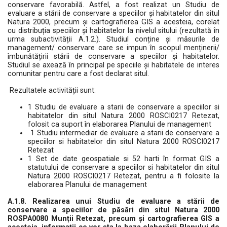
conservare favorabilă. Astfel, a fost realizat un Studiu de
evaluare a stării de conservare a speciilor și habitatelor din situl
Natura 2000, precum și cartografierea GIS a acesteia, corelat
cu distribuția speciilor și habitatelor la nivelul sitului (rezultată în
urma subactivității A.1.2.). Studiul conține și măsurile de
management/ conservare care se impun în scopul menținerii/
îmbunătățirii stării de conservare a speciilor și habitatelor.
Studiul se axează în principal pe speciile și habitatele de interes
comunitar pentru care a fost declarat situl.
Rezultatele activității sunt:
1 Studiu de evaluare a starii de conservare a speciilor si
habitatelor din situl Natura 2000 ROSCI0217 Retezat,
folosit ca suport în elaborarea Planului de management
1 Studiu intermediar de evaluare a starii de conservare a
speciilor si habitatelor din situl Natura 2000 ROSCI0217
Retezat
1 Set de date geospatiale si 52 harti în format GIS a
statutului de conservare a speciilor si habitatelor din situl
Natura 2000 ROSCI0217 Retezat, pentru a fi folosite la
elaborarea Planului de management
A.1.8. Realizarea unui Studiu de evaluare a stării de
conservare a speciilor de păsări din situl Natura 2000
ROSPA0080 Munții Retezat, precum și cartografierea GIS a