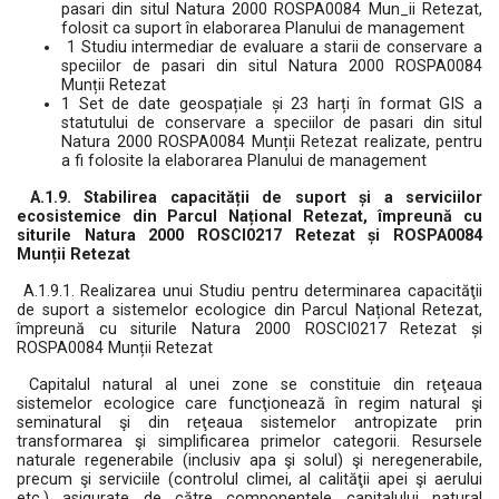
pasari din situl Natura 2000 ROSPA0084 Mun_ii Retezat,
folosit ca suport în elaborarea Planului de management
1 Studiu intermediar de evaluare a starii de conservare a
speciilor de pasari din situl Natura 2000 ROSPA0084
Munții Retezat
1 Set de date geospațiale și 23 harți în format GIS a
statutului de conservare a speciilor de pasari din situl
Natura 2000 ROSPA0084 Munții Retezat realizate, pentru
a fi folosite la elaborarea Planului de management
A.1.9. Stabilirea capacității de suport și a serviciilor
ecosistemice din Parcul Național Retezat, împreună cu
siturile Natura 2000 ROSCI0217 Retezat și ROSPA0084
Munții Retezat
A.1.9.1. Realizarea unui Studiu pentru determinarea capacităţii
de suport a sistemelor ecologice din Parcul Național Retezat,
împreună cu siturile Natura 2000 ROSCI0217 Retezat și
ROSPA0084 Munții Retezat
Capitalul natural al unei zone se constituie din reţeaua
sistemelor ecologice care funcţionează în regim natural şi
seminatural şi din reţeaua sistemelor antropizate prin
transformarea şi simplificarea primelor categorii. Resursele
naturale regenerabile (inclusiv apa şi solul) şi neregenerabile,
precum şi serviciile (controlul climei, al calităţii apei şi aerului
etc.) asigurate de către componentele capitalului natural