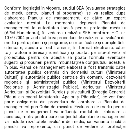
Conform legislaţiei în vigoare, studiul SEA (evaluarea strategică
de mediu pentru planuri şi programe), se va realiza după
elaborarea Planului de management, de către un expert
evaluator atestat. La momentul depunerii Planului de
management la autoritatea locală pentru protecția mediului
(APM Hunedoara), în vederea realizării SEA conform H.G. nr.
1076/2004 privind stabilirea procedurii de realizare a evaluării de
mediu pentru planuri şi programe, cu modificările și completările
ulterioare, acesta a fost transmis, în format electronic, către
toți factorii interesați identificați și postat pe site-ul web al
proiectului, pentru ca aceștia să poată formula eventuale
sugestii și propuneri pentru îmbunătățirea conținutului acestuia.
În plus, Planul de management elaborat a fost transmis către
autoritatea publică centrală din domeniul culturii (Ministerul
Culturii) şi autorităţile publice centrale din domeniul dezvoltării
regionale şi administraţiei publice (Ministerul Dezvoltării,
Regionale și Administrației Publice), agriculturii (Ministerul
Agriculturii și Dezvoltării Rurale) şi silviculturii (Direcția Generală
Păduri din cadrul Ministerului Apelor și Pădurilor), ce vor face
parte obligatoriu din procedura de aprobare a Planului de
management prin Ordin de ministru. Evaluarea de mediu pentru
planul de management va influenţa modul de elaborare a
acestuia, motiv pentru care conţinutul planului de management
va include rezultatele evaluării de mediu, iar varianta finală a
planului va reprezenta, din punct de vedere al protecţiei