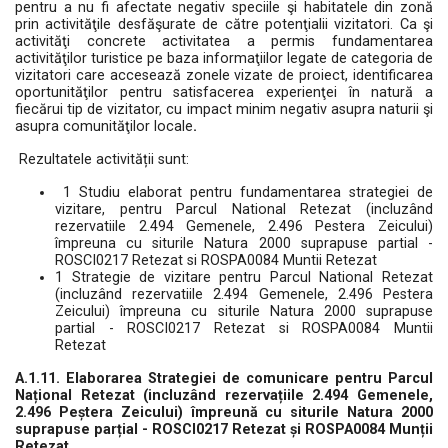
pentru a nu fi afectate negativ speciile şi habitatele din zonă
prin activităţile desfăşurate de către potenţialii vizitatori. Ca şi
activităţi concrete activitatea a permis fundamentarea
activităţilor turistice pe baza informaţiilor legate de categoria de
vizitatori care accesează zonele vizate de proiect, identificarea
oportunităţilor pentru satisfacerea experienţei în natură a
fiecărui tip de vizitator, cu impact minim negativ asupra naturii şi
asupra comunităţilor locale
.
Rezultatele activității sunt:
1 Studiu elaborat pentru fundamentarea strategiei de
vizitare, pentru Parcul National Retezat (incluzând
rezervatiile 2.494 Gemenele, 2.496 Pestera Zeicului)
împreuna cu siturile Natura 2000 suprapuse partial -
ROSCI0217 Retezat si ROSPA0084 Muntii Retezat
1 Strategie de vizitare pentru Parcul National Retezat
(incluzând rezervatiile 2.494 Gemenele, 2.496 Pestera
Zeicului) împreuna cu siturile Natura 2000 suprapuse
partial - ROSCI0217 Retezat si ROSPA0084 Muntii
Retezat
A.1.11. Elaborarea Strategiei de comunicare pentru Parcul
Național Retezat (incluzând rezervațiile 2.494 Gemenele,
2.496 Peștera Zeicului) împreună cu siturile Natura 2000
suprapuse parțial - ROSCI0217 Retezat și ROSPA0084 Munții
Retezat