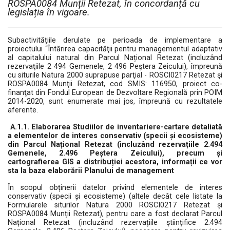
ROSPA0084 Munții Retezat, în concordanță cu
legislația în vigoare.
Subactivitățiile derulate pe perioada de implementare a
proiectului “Întărirea capacităţii pentru managementul adaptativ
al capitalului natural din Parcul Național Retezat (incluzând
rezervaţiile 2 494 Gemenele, 2 496 Peştera Zeicului), împreună
cu siturile Natura 2000 suprapuse parţial - ROSCI0217 Retezat şi
ROSPA0084 Munţii Retezat, cod SMIS: 116950, proiect co-
finanţat din Fondul European de Dezvoltare Regională prin POIM
2014-2020, sunt enumerate mai jos, împreună cu rezultatele
aferente.
A.1.1. Elaborarea Studiilor de inventariere-cartare detaliată
a elementelor de interes conservativ (specii și ecosisteme)
din Parcul Național Retezat (incluzând rezervațiile 2.494
Gemenele, 2.496 Peștera Zeicului), precum și
cartografierea GIS a distribuției acestora, informații ce vor
sta la baza elaborării Planului de management
În scopul obținerii datelor privind elementele de interes
conservativ (specii și ecosisteme) (altele decât cele listate la
Formularele siturilor Natura 2000 ROSCI0217 Retezat și
ROSPA0084 Munții Retezat), pentru care a fost declarat Parcul
Național Retezat (incluzând rezervațiile științifice 2.494