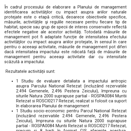
În cadrul procesului de elaborare a Planului de management
identificarea activităţilor cu impact asupra ariilor naturale
protejate este o etapă critică, deoarece obiectivele specifice,
măsurile, activitățile şi regulile necesare pentru fiecare tip de
habitat, specie sau grup de specii de interes conservativ reflectă
efectele negative ale acestor activităţi. Totodată măsurile de
management pot fi adaptate funcție de intensitatea efectului
activităţilor cu impact asupra ariilor protejate, în sensul în care
pentru o aceeași activitate, măsurile de management pot diferi
dacă intensitatea impactului este ridicată față de măsurile de
management pentru aceeași activitate dar cu intensitate
scăzută a impactului.
Rezultatele activității sunt:
1 Studiu de evaluare detaliata a impactului antropic
asupra Parcului National Retezat (incluzând rezervatiile
2.494 Gemenele, 2.496 Pestera Zeicului), împreuna cu
siturile Natura 2000 suprapuse partial - ROSPA0084 Muntii
Retezat si ROSCI0217 Retezat, realizat si folosit ca suport
în elaborarea Planului de management
1 Studiu socio-economic pentru Parcul National Retezat
(incluzând rezervatiile 2.494 Gemenele, 2.496 Pestera
Zeicului), împreuna cu siturile Natura 2000 suprapuse
partial - ROSPA0084 Muntii Retezat si ROSCI0217 Retezat,
precum si 8 harti în format GIS aferente acestuia,