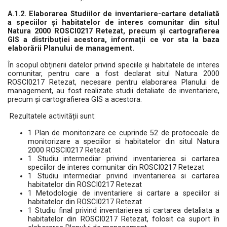
A.1.2. Elaborarea Studiilor de inventariere-cartare detaliată
a speciilor și habitatelor de interes comunitar din situl
Natura 2000 ROSCI0217 Retezat, precum și cartografierea
GIS a distribuției acestora, informații ce vor sta la baza
elaborării Planului de management.
În scopul obținerii datelor privind speciile și habitatele de interes
comunitar, pentru care a fost declarat situl Natura 2000
ROSCI0217 Retezat, necesare pentru elaborarea Planului de
management, au fost realizate studii detaliate de inventariere,
precum și cartografierea GIS a acestora.
Rezultatele activității sunt:
1 Plan de monitorizare ce cuprinde 52 de protocoale de
monitorizare a speciilor si habitatelor din situl Natura
2000 ROSCI0217 Retezat
1 Studiu intermediar privind inventarierea si cartarea
speciilor de interes comunitar din ROSCI0217 Retezat
1 Studiu intermediar privind inventarierea si cartarea
habitatelor din ROSCI0217 Retezat
1 Metodologie de inventariere si cartare a speciilor si
habitatelor din ROSCI0217 Retezat
1 Studiu final privind inventarierea si cartarea detaliata a
habitatelor din ROSCI0217 Retezat, folosit ca suport în