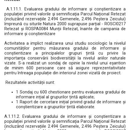
A.1.11.1. Evaluarea gradului de informare și conștientizare a
populației privind valorile şi semnificaţia Parcul Național Retezat
(incluzând rezervațiile 2.494 Gemenele, 2.496 Peștera Zeicului)
împreună cu siturile Natura 2000 suprapuse parțial - ROSCI0217
Retezat și ROSPA0084 Munții Retezat, înainte de campania de
informare și conștientizare
Activitatea a implict realizarea unui studiu sociologic la nivelul
comunităților pentru măsurarea gradului de informare și
conștientizare a principalelor grupuri țintă cu privire la
importanța conservării biodiversității la nivelul ariilor naturale
vizate. S-a realizat un sondaj de opinie la nivelul unui eșantion
de minim 600 persoane care să asigure reprezentativitate
pentru întreaga populație din interiorul zonei vizată de proiect.
Rezultatele activității sunt:
1 Sondaj cu 600 chestionare pentru evaluarea gradului de
informare ințial al grupurilor țintă aplicate;
1 Raport de cercetare inițial privind gradul de informare și
conștientizare a grupurilor țintă elaborate.
A.1.11.2. Evaluarea gradului de informare și conștientizare a
populației privind valorile şi semnificaţia Parcul Național Retezat
(incluzând rezervațiile 2.494 Gemenele, 2.496 Peștera Zeicului)