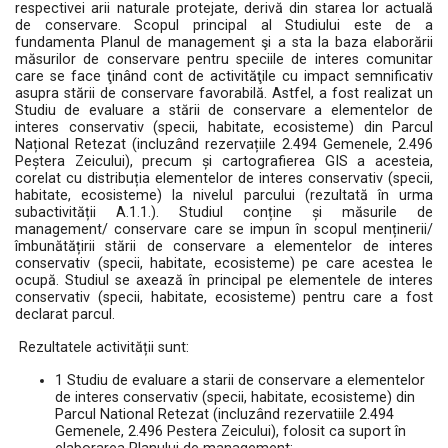
respectivei arii naturale protejate, derivă din starea lor actuală
de conservare. Scopul principal al Studiului este de a
fundamenta Planul de management şi a sta la baza elaborării
măsurilor de conservare pentru speciile de interes comunitar
care se face ţinând cont de activităţile cu impact semnificativ
asupra stării de conservare favorabilă. Astfel, a fost realizat un
Studiu de evaluare a stării de conservare a elementelor de
interes conservativ (specii, habitate, ecosisteme) din Parcul
Național Retezat (incluzând rezervațiile 2.494 Gemenele, 2.496
Peștera Zeicului), precum și cartografierea GIS a acesteia,
corelat cu distribuția elementelor de interes conservativ (specii,
habitate, ecosisteme) la nivelul parcului (rezultată în urma
subactivității A.1.1.). Studiul conține și măsurile de
management/ conservare care se impun în scopul menținerii/
îmbunătățirii stării de conservare a elementelor de interes
conservativ (specii, habitate, ecosisteme) pe care acestea le
ocupă. Studiul se axează în principal pe elementele de interes
conservativ (specii, habitate, ecosisteme) pentru care a fost
declarat parcul.
Rezultatele activității sunt:
1 Studiu de evaluare a starii de conservare a elementelor
de interes conservativ (specii, habitate, ecosisteme) din
Parcul National Retezat (incluzând rezervatiile 2.494
Gemenele, 2.496 Pestera Zeicului), folosit ca suport în