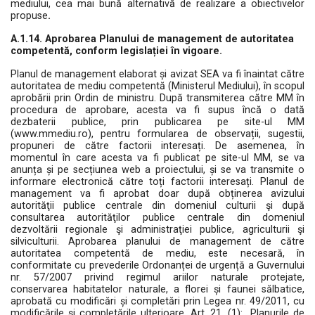
mediului, cea mai bună alternativă de realizare a obiectivelor
propuse
.
A.1.14. Aprobarea Planului de management de autoritatea
competentă, conform legislației în vigoare.
Planul de management elaborat și avizat SEA va fi înaintat către
autoritatea de mediu competentă (Ministerul Mediului), în scopul
aprobării prin Ordin de ministru. După transmiterea către MM în
procedura de aprobare, acesta va fi supus încă o dată
dezbaterii publice, prin publicarea pe site-ul MM
(www.mmediu.ro), pentru formularea de observații, sugestii,
propuneri de către factorii interesați. De asemenea, în
momentul în care acesta va fi publicat pe site-ul MM, se va
anunța și pe secțiunea web a proiectului, și se va transmite o
informare electronică către toți factorii interesați. Planul de
management va fi aprobat doar după obținerea avizului
autorităţii publice centrale din domeniul culturii şi după
consultarea autorităţilor publice centrale din domeniul
dezvoltării regionale şi administraţiei publice, agriculturii şi
silviculturii. Aprobarea planului de management de către
autoritatea competentă de mediu, este necesară, în
conformitate cu prevederile Ordonanței de urgență a Guvernului
nr. 57/2007 privind regimul ariilor naturale protejate,
conservarea habitatelor naturale, a florei și faunei sălbatice,
aprobată cu modificări și completări prin Legea nr. 49/2011, cu
modificările și completările ulterioare, Art. 21, (1): „Planurile de