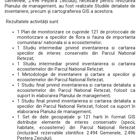
Gemenele, 2.496 Peștera Zeicului), necesare pentru revizuirea
Planului de management, au fost realizate Studiile detaliate de
inventariere, precum și cartografierea GIS a acestora.
Rezultatele activității sunt:
1 Plan de monitorizare ce cuprinde 121 de protocoale de
monitorizare a speciilor de flora si fauna de importanta
comunitara/ nationala si a ecosistemelor;
1 Studiu intermediar privind inventarierea si cartarea
speciilor de interes conservativ din Parcul National
Retezat;
1 Studiu intermediar privind inventarierea si cartarea
ecosistemelor din Parcul National Retezat;
1 Metodologie de inventariere și cartare a speciilor și
ecosistemelor din Parcul National Retezat;
1 Studiu final privind inventarierea si cartarea detaliata a
ecosistemelor din Parcul National Retezat, folosit ca
suport în elaborarea Planului de management;
1 Studiu final privind inventarierea si cartarea detaliata a
speciilor din Parcul National Retezat, folosit ca suport în
elaborarea Planului de management;
1 Set de date geospațiale și 121 harti în format GIS
distribuție elemente de interes conservativ (specii,
habitate, ecosisteme) din Parcul Național Retezat
(incluzând rezervatiile stiintifice 2.494 Gemenele, 2.496
Pestera Zeicului);