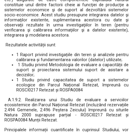
constituie unul dintre factorii cheie ai funcţiei de producţie a
sistemelor economice şi de suport al dezvoltării sistemelor
socio-economice. Acest studiu presupune integrarea datelor şi
informaţilor existente, suplimentarea acestora cu date şi
observaţii rezultate în urma investigaţiilor în teren (pentru
verificarea şi calibrarea informaţiilor şi a datelor existente),
integrarea şi modelarea acestora.
Rezultatele activității sunt:
1 Raport privind investigațiile din teren și analizele pentru
calibrarea și fundamentarea valorilor (datelor) utilizate;
1 Studiu privind Metodologia de evaluare a capacității de
suport și proiectarea sistemului suport de asistare a
deciziilor;
1 Studiu privind capacitatea de suport a sistemelor
ecologice din Parcul Național Retezat, împreună cu
ROSCI0217 Retezat și ROSPA0084
A.1.9.2. Realizarea unui Studiu de evaluare a serviciilor
ecosistemice din Parcul Național Retezat (incluzând rezervațiile
2.494 Gemenele, 2.496 Peștera Zeicului) împreună cu siturile
Natura 2000 suprapuse parțial - ROSCI0217 Retezat și
ROSPA0084 Munții Retezat.
Principalele informații cuantificate în cuprinsul Studiului, vor