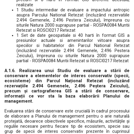
realizate
1 Studiu intermediar de evaluare a impactului antropic
asupra Parcului National Retezat (incluzând rezervatiile
2.494 Gemenele, 2.496 Pestera Zeicului), împreuna cu
siturile Natura 2000 suprapuse partial - ROSPA0084 Muntii
Retezat si ROSCI0217 Retezat
1 Set de date geospatiale si 40 harti în format GIS a
presiunilor actuale si amenintarilor viitoare asupra
speciilor si habitatelor din Parcul National Retezat
(incluzând rezervatiile 2.494 Gemenele, 2.496 Pestera
Zeicului), împreuna cu siturile Natura 2000 suprapuse
partial - ROSPA0084 Muntii Retezat si ROSCI0217 Retezat
A.1.6. Realizarea unui Studiu de evaluare a stării de
conservare a elementelor de interes conservativ (specii,
ecosisteme) din Parcul Național Retezat (incluzând
rezervațiile 2.494 Gemenele, 2.496 Peștera Zeicului),
precum și cartografierea GIS a stării de conservare,
informații ce vor sta la baza elaborării Planului de
management.
Evaluarea stării de conservare este crucială în cadrul procesului
de elaborare a Planului de management pentru o arie naturală
protejată, deoarece obiectivele specifice, măsurile, activităţile și
regulile necesare pentru fiecare tip de ecosistem, specie sau
grup de specii de interes conservativ prezente în cuprinsul