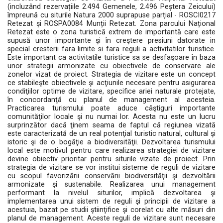
(incluzând rezervațiile 2.494 Gemenele, 2.496 Peștera Zeicului)
împreună cu siturile Natura 2000 suprapuse parțial - ROSCI0217
Retezat și ROSPA0084 Munții Retezat. Zona parcului Național
Retezat este o zona turistică extrem de importantă care este
supusă unor importante şi în creştere presiuni datorate in
special cresterii fara limite si fara reguli a activitatilor turistice.
Este important ca activitatile turistice sa se desfaşoare în baza
unor strategii armonizate cu obiectivele de conservare ale
zonelor vizat de proiect. Strategia de vizitare este un concept
ce stabileşte obiectivele şi acţiunile necesare pentru asigurarea
condiţiilor optime de vizitare, specifice ariei naturale protejate,
în concordanţă cu planul de management al acesteia.
Practicarea turismului poate aduce câştiguri importante
comunităţilor locale şi nu numai lor. Acesta nu este un lucru
surprinzător dacă ţinem seama de faptul că regiunea vizată
este caracterizată de un real potenţial turistic natural, cultural şi
istoric şi de o bogăţie a biodiversităţii. Dezvoltarea turismului
local este motivul pentru care realizarea strategiei de vizitare
devine obiectiv prioritar pentru siturile vizate de proiect. Prin
strategia de vizitare se vor institui sisteme de reguli de vizitare
cu scopul favorizării conservării biodiversităţii şi dezvoltării
armonizate şi sustenabile. Realizarea unui management
performant la nivelul siturilor, implică dezvoltarea şi
implementarea unui sistem de reguli şi principii de vizitare a
acestuia, bazat pe studii ştiinţifice şi corelat cu alte măsuri din
planul de management. Aceste reguli de vizitare sunt necesare