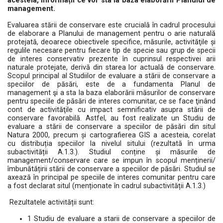
acesteia, informații ce vor sta la baza elaborării Planului de
management.
Evaluarea stării de conservare este crucială în cadrul procesului
de elaborare a Planului de management pentru o arie naturală
protejată, deoarece obiectivele specifice, măsurile, activităţile și
regulile necesare pentru fiecare tip de specie sau grup de specii
de interes conservativ prezente în cuprinsul respectivei arii
naturale protejate, derivă din starea lor actuală de conservare.
Scopul principal al Studiilor de evaluare a stării de conservare a
speciilor de păsări, este de a fundamenta Planul de
management şi a sta la baza elaborării măsurilor de conservare
pentru speciile de păsări de interes comunitar, ce se face ţinând
cont de activităţile cu impact semnificativ asupra stării de
conservare favorabilă. Astfel, au fost realizate un Studiu de
evaluare a stării de conservare a speciilor de păsări din situl
Natura 2000, precum și cartografierea GIS a acesteia, corelat
cu distribuția speciilor la nivelul sitului (rezultată în urma
subactivității A.1.3.). Studiul conține și măsurile de
management/conservare care se impun în scopul menținerii/
îmbunătățirii stării de conservare a speciilor de păsări. Studiul se
axează în principal pe speciile de interes comunitar pentru care
a fost declarat situl (menționate în cadrul subactivității A.1.3.)
Rezultatele activității sunt:
1 Studiu de evaluare a starii de conservare a speciilor de