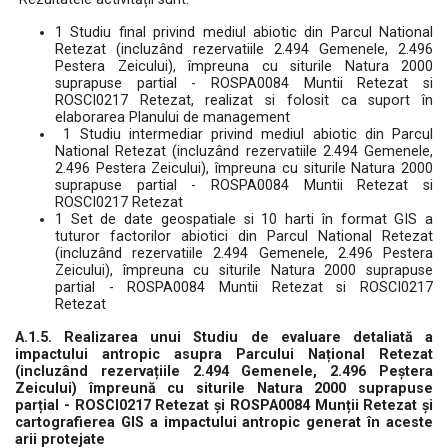
1 Studiu final privind mediul abiotic din Parcul National
Retezat (incluzând rezervatiile 2.494 Gemenele, 2.496
Pestera Zeicului), împreuna cu siturile Natura 2000
suprapuse partial - ROSPA0084 Muntii Retezat si
ROSCI0217 Retezat, realizat si folosit ca suport în
elaborarea Planului de management
1 Studiu intermediar privind mediul abiotic din Parcul
National Retezat (incluzând rezervatiile 2.494 Gemenele,
2.496 Pestera Zeicului), împreuna cu siturile Natura 2000
suprapuse partial - ROSPA0084 Muntii Retezat si
ROSCI0217 Retezat
1 Set de date geospatiale si 10 harti în format GIS a
tuturor factorilor abiotici din Parcul National Retezat
(incluzând rezervatiile 2.494 Gemenele, 2.496 Pestera
Zeicului), împreuna cu siturile Natura 2000 suprapuse
partial - ROSPA0084 Muntii Retezat si ROSCI0217
Retezat
A.1.5. Realizarea unui Studiu de evaluare detaliată a
impactului antropic asupra Parcului Național Retezat
(incluzând rezervațiile 2.494 Gemenele, 2.496 Peștera
Zeicului) împreună cu siturile Natura 2000 suprapuse
parțial - ROSCI0217 Retezat și ROSPA0084 Munții Retezat și
cartografierea GIS a impactului antropic generat în aceste
arii protejate