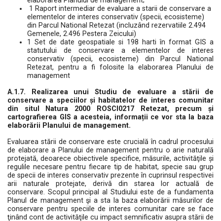
elaborarea Planului de management;
1 Raport intermediar de evaluare a starii de conservare a
elementelor de interes conservativ (specii, ecosisteme)
din Parcul National Retezat (incluzând rezervatiile 2.494
Gemenele, 2.496 Pestera Zeicului)
1 Set de date geospatiale si 198 harti în format GIS a
statutului de conservare a elementelor de interes
conservativ (specii, ecosisteme) din Parcul National
Retezat, pentru a fi folosite la elaborarea Planului de
management
A.1.7. Realizarea unui Studiu de evaluare a stării de
conservare a speciilor și habitatelor de interes comunitar
din situl Natura 2000 ROSCI0217 Retezat, precum și
cartografierea GIS a acesteia, informații ce vor sta la baza
elaborării Planului de management.
Evaluarea stării de conservare este crucială în cadrul procesului
de elaborare a Planului de management pentru o arie naturală
protejată, deoarece obiectivele specifice, măsurile, activităţile și
regulile necesare pentru fiecare tip de habitat, specie sau grup
de specii de interes conservativ prezente în cuprinsul respectivei
arii naturale protejate, derivă din starea lor actuală de
conservare. Scopul principal al Studiului este de a fundamenta
Planul de management şi a sta la baza elaborării măsurilor de
conservare pentru speciile de interes comunitar care se face
ţinând cont de activităţile cu impact semnificativ asupra stării de