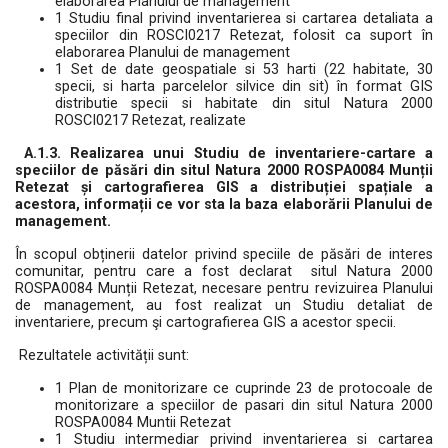
elaborarea Planului de management
1 Studiu final privind inventarierea si cartarea detaliata a
speciilor din ROSCI0217 Retezat, folosit ca suport în
elaborarea Planului de management
1 Set de date geospatiale si 53 harti (22 habitate, 30
specii, si harta parcelelor silvice din sit) în format GIS
distributie specii si habitate din situl Natura 2000
ROSCI0217 Retezat, realizate
A.1.3. Realizarea unui Studiu de inventariere-cartare a
speciilor de păsări din situl Natura 2000 ROSPA0084 Munții
Retezat și cartografierea GIS a distribuției spațiale a
acestora, informații ce vor sta la baza elaborării Planului de
management.
În scopul obținerii datelor privind speciile de păsări de interes
comunitar, pentru care a fost declarat situl Natura 2000
ROSPA0084 Munții Retezat, necesare pentru revizuirea Planului
de management, au fost realizat un Studiu detaliat de
inventariere, precum şi cartografierea GIS a acestor specii.
Rezultatele activității sunt:
1 Plan de monitorizare ce cuprinde 23 de protocoale de
monitorizare a speciilor de pasari din situl Natura 2000
ROSPA0084 Muntii Retezat
1 Studiu intermediar privind inventarierea si cartarea